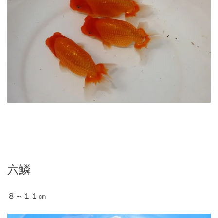
六鱗
８～１１㎝