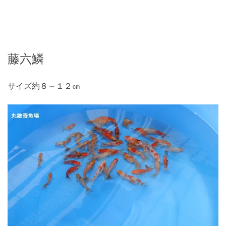
藤六鱗
サイズ約８～１２㎝