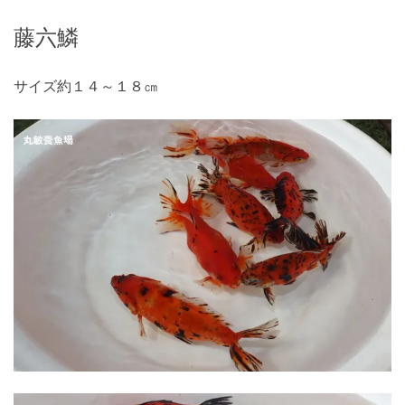
藤六鱗
サイズ約１４～１８㎝