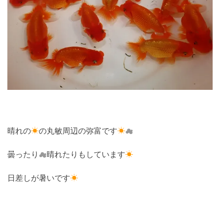
晴れの
☀
の丸敏周辺の弥富です
☀
☁
曇ったり
☁
晴れたりもしています
☀
日差しが暑いです
☀