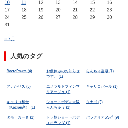
10
11
12
13
14
15
16
17
18
19
20
21
22
23
24
25
26
27
28
29
30
31
« 7月
人気のタグ
BactoPowre
(4)
お盆休みのお知らせ
らんちゅ当歳
(1)
です。
(1)
アナかリス
(3)
エメラルドフィンマ
キャリコパール
(1)
リアージュ
(1)
キャリコ和金
ショートボディ大阪
タナゴ
(2)
（Kazran産）
(1)
らんちゅう
(1)
タモ カー９
(1)
トラ柄ショートボデ
パラクリアSS浮
(9)
ィオランダ
(1)