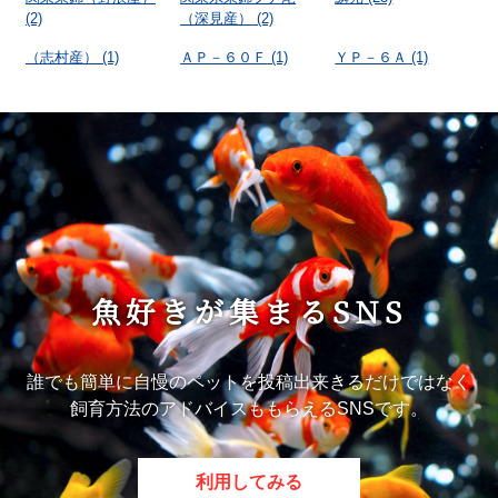
(2)
（深見産）
(2)
（志村産）
(1)
ＡＰ－６０Ｆ
(1)
ＹＰ－６Ａ
(1)
魚好きが集まるSNS
誰でも簡単に自慢のペットを投稿出来きるだけではなく
飼育方法のアドバイスももらえるSNSです。
利用してみる