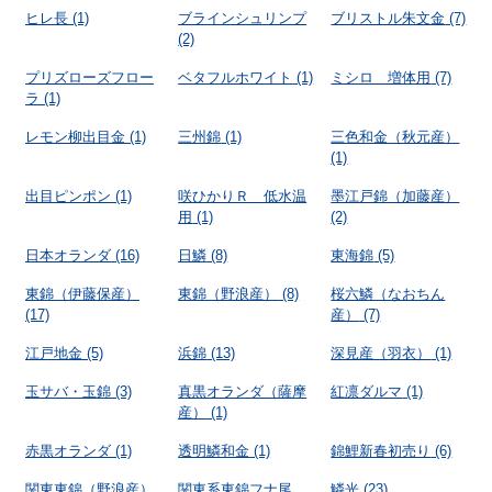
ヒレ長
(1)
ブラインシュリンプ
ブリストル朱文金
(7)
(2)
プリズローズフロー
ベタフルホワイト
(1)
ミシロ 増体用
(7)
ラ
(1)
レモン柳出目金
(1)
三州錦
(1)
三色和金（秋元産）
(1)
出目ピンポン
(1)
咲ひかりＲ 低水温
墨江戸錦（加藤産）
用
(1)
(2)
日本オランダ
(16)
日鱗
(8)
東海錦
(5)
東錦（伊藤保産）
東錦（野浪産）
(8)
桜六鱗（なおちん
(17)
産）
(7)
江戸地金
(5)
浜錦
(13)
深見産（羽衣）
(1)
玉サバ・玉錦
(3)
真黒オランダ（薩摩
紅凛ダルマ
(1)
産）
(1)
赤黒オランダ
(1)
透明鱗和金
(1)
錦鯉新春初売り
(6)
関東東錦（野浪産）
関東系東錦フナ尾
鱗光
(23)