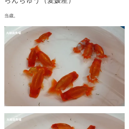
らんちゅう（愛媛産）
当歳。