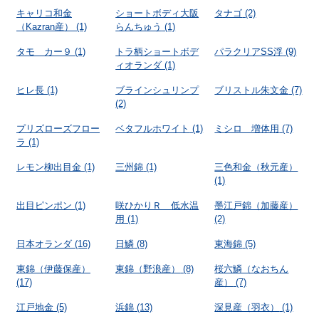
キャリコ和金
ショートボディ大阪
タナゴ
(2)
（Kazran産）
(1)
らんちゅう
(1)
タモ カー９
(1)
トラ柄ショートボデ
パラクリアSS浮
(9)
ィオランダ
(1)
ヒレ長
(1)
ブラインシュリンプ
ブリストル朱文金
(7)
(2)
プリズローズフロー
ベタフルホワイト
(1)
ミシロ 増体用
(7)
ラ
(1)
レモン柳出目金
(1)
三州錦
(1)
三色和金（秋元産）
(1)
出目ピンポン
(1)
咲ひかりＲ 低水温
墨江戸錦（加藤産）
用
(1)
(2)
日本オランダ
(16)
日鱗
(8)
東海錦
(5)
東錦（伊藤保産）
東錦（野浪産）
(8)
桜六鱗（なおちん
(17)
産）
(7)
江戸地金
(5)
浜錦
(13)
深見産（羽衣）
(1)