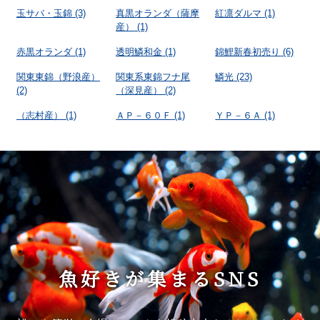
玉サバ・玉錦
(3)
真黒オランダ（薩摩
紅凛ダルマ
(1)
産）
(1)
赤黒オランダ
(1)
透明鱗和金
(1)
錦鯉新春初売り
(6)
関東東錦（野浪産）
関東系東錦フナ尾
鱗光
(23)
(2)
（深見産）
(2)
（志村産）
(1)
ＡＰ－６０Ｆ
(1)
ＹＰ－６Ａ
(1)
魚好きが集まるSNS