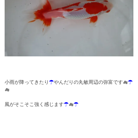
小雨が降ってきたり
☂
やんだりの丸敏周辺の弥富です
☁
☂
☁
風がそこそこ強く感じます
☂
☁
☂