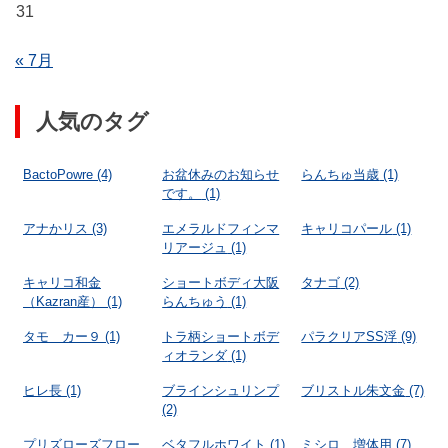
31
« 7月
人気のタグ
BactoPowre
(4)
お盆休みのお知らせ
らんちゅ当歳
(1)
です。
(1)
アナかリス
(3)
エメラルドフィンマ
キャリコパール
(1)
リアージュ
(1)
キャリコ和金
ショートボディ大阪
タナゴ
(2)
（Kazran産）
(1)
らんちゅう
(1)
タモ カー９
(1)
トラ柄ショートボデ
パラクリアSS浮
(9)
ィオランダ
(1)
ヒレ長
(1)
ブラインシュリンプ
ブリストル朱文金
(7)
(2)
プリズローズフロー
ベタフルホワイト
(1)
ミシロ 増体用
(7)