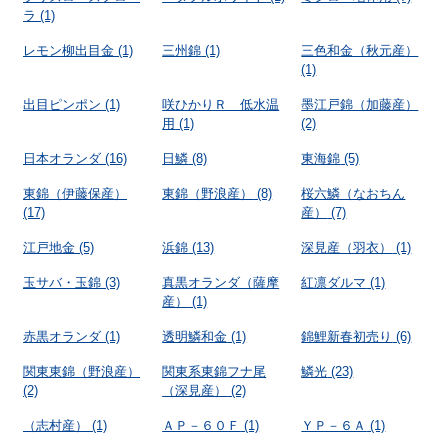
ラ
(1)
レモン柳出目金
(1)
三州錦
(1)
三色和金（秋元産）
(1)
出目ピンポン
(1)
咲ひかりＲ 低水温
墨江戸錦（加藤産）
用
(1)
(2)
日本オランダ
(16)
日鱗
(8)
東海錦
(5)
東錦（伊藤保産）
東錦（野浪産）
(8)
桜六鱗（なおちん
(17)
産）
(7)
江戸地金
(5)
浜錦
(13)
深見産（羽衣）
(1)
玉サバ・玉錦
(3)
真黒オランダ（薩摩
紅凛ダルマ
(1)
産）
(1)
赤黒オランダ
(1)
透明鱗和金
(1)
錦鯉新春初売り
(6)
関東東錦（野浪産）
関東系東錦フナ尾
鱗光
(23)
(2)
（深見産）
(2)
（志村産）
(1)
ＡＰ－６０Ｆ
(1)
ＹＰ－６Ａ
(1)