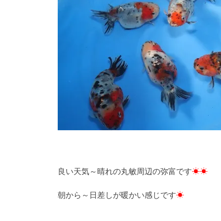
良い天気～晴れの丸敏周辺の弥富です
☀☀
朝から～日差しが暖かい感じです
☀