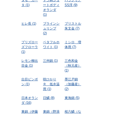
タモ カー
トラ柄ショ
パラクリア
９
(1)
ートボディ
SS浮
(9)
オランダ
(1)
ヒレ長
(1)
ブラインシ
ブリストル
ュリンプ
朱文金
(7)
(2)
プリズロー
ベタフルホ
ミシロ 増
ズフローラ
ワイト
(1)
体用
(7)
(1)
レモン柳出
三州錦
(1)
三色和金
目金
(1)
（秋元産）
(1)
出目ピンポ
咲ひかり
墨江戸錦
ン
(1)
Ｒ 低水温
（加藤産）
用
(1)
(2)
日本オラン
日鱗
(8)
東海錦
(5)
ダ
(16)
東錦（伊藤
東錦（野浪
桜六鱗（な