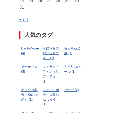
24
25
26
27
28
29
30
31
« 7月
人気のタグ
BactoPowre
お盆休みの
らんちゅ当
(4)
お知らせで
歳
(1)
す。
(1)
アナかリス
エメラルド
キャリコパ
(3)
フィンマリ
ール
(1)
アージュ
(1)
キャリコ和
ショートボ
タナゴ
(2)
金（Kazran
ディ大阪ら
産）
(1)
んちゅう
(1)