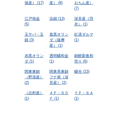
保産）
(17)
産）
(8)
おちん産）
(7)
江戸地金
浜錦
(13)
深見産（羽
(5)
衣）
(1)
玉サバ・玉
真黒オラン
紅凛ダルマ
錦
(3)
ダ（薩摩
(1)
産）
(1)
赤黒オラン
透明鱗和金
錦鯉新春初
ダ
(1)
(1)
売り
(6)
関東東錦
関東系東錦
鱗光
(23)
（野浪産）
フナ尾（深
(2)
見産）
(2)
（志村産）
ＡＰ－６０
ＹＰ－６Ａ
(1)
Ｆ
(1)
(1)