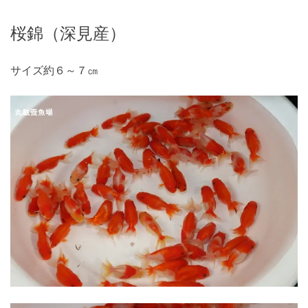
桜錦（深見産）
サイズ約６～７㎝