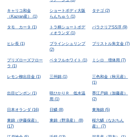
キャリコ和金
ショートボディ大阪
タナゴ
(2)
（Kazran産）
(1)
らんちゅう
(1)
タモ カー９
(1)
トラ柄ショートボデ
パラクリアSS浮
(9)
ィオランダ
(1)
ヒレ長
(1)
ブラインシュリンプ
ブリストル朱文金
(7)
(2)
プリズローズフロー
ベタフルホワイト
(1)
ミシロ 増体用
(7)
ラ
(1)
レモン柳出目金
(1)
三州錦
(1)
三色和金（秋元産）
(1)
出目ピンポン
(1)
咲ひかりＲ 低水温
墨江戸錦（加藤産）
用
(1)
(2)
日本オランダ
(16)
日鱗
(8)
東海錦
(5)
東錦（伊藤保産）
東錦（野浪産）
(8)
桜六鱗（なおちん
(17)
産）
(7)
江戸地金
(5)
浜錦
(13)
深見産（羽衣）
(1)