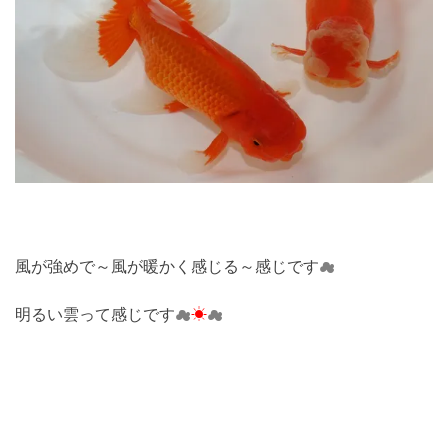
風が強めで～風が暖かく感じる～感じです
☁
明るい雲って感じです
☁
☀
☁