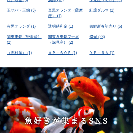
玉サバ・玉錦
(3)
真黒オランダ（薩摩
紅凛ダルマ
(1)
産）
(1)
赤黒オランダ
(1)
透明鱗和金
(1)
錦鯉新春初売り
(6)
関東東錦（野浪産）
関東系東錦フナ尾
鱗光
(23)
(2)
（深見産）
(2)
（志村産）
(1)
ＡＰ－６０Ｆ
(1)
ＹＰ－６Ａ
(1)
魚好きが集まるSNS