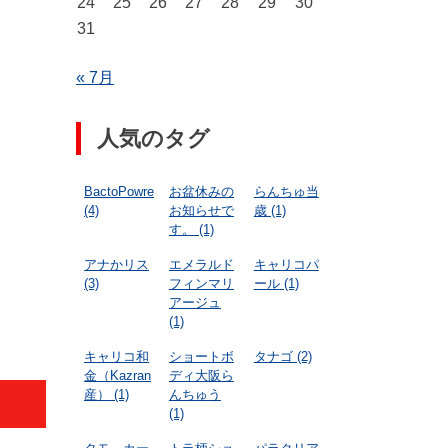
24
25
26
27
28
29
30
31
« 7月
人気のタグ
BactoPowre
お盆休みの
らんちゅ当
(4)
お知らせで
歳
(1)
す。
(1)
アナかリス
エメラルド
キャリコパ
(3)
フィンマリ
ール
(1)
アージュ
(1)
キャリコ和
ショートボ
タナゴ
(2)
金（Kazran
ディ大阪ら
産）
(1)
んちゅう
(1)