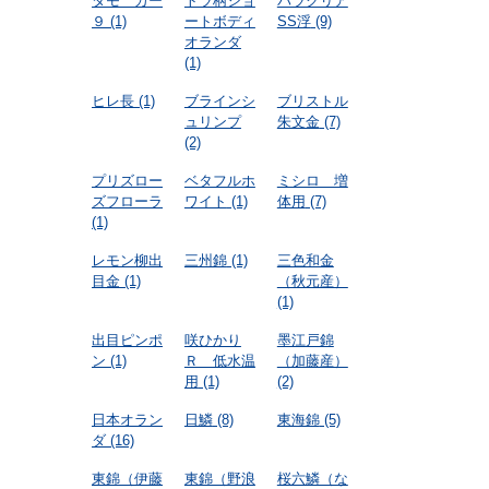
タモ カー
トラ柄ショ
パラクリア
９
(1)
ートボディ
SS浮
(9)
オランダ
(1)
ヒレ長
(1)
ブラインシ
ブリストル
ュリンプ
朱文金
(7)
(2)
プリズロー
ベタフルホ
ミシロ 増
ズフローラ
ワイト
(1)
体用
(7)
(1)
レモン柳出
三州錦
(1)
三色和金
目金
(1)
（秋元産）
(1)
出目ピンポ
咲ひかり
墨江戸錦
ン
(1)
Ｒ 低水温
（加藤産）
用
(1)
(2)
日本オラン
日鱗
(8)
東海錦
(5)
ダ
(16)
東錦（伊藤
東錦（野浪
桜六鱗（な