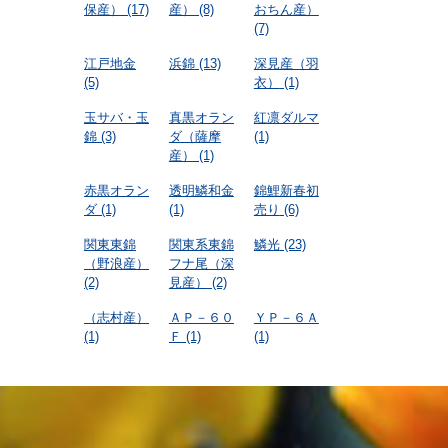
保産）
(17)
産）
(8)
おちん産）
(7)
江戸地金
浜錦
(13)
深見産（羽
(5)
衣）
(1)
玉サバ・玉
真黒オラン
紅凛ダルマ
錦
(3)
ダ（薩摩
(1)
産）
(1)
赤黒オラン
透明鱗和金
錦鯉新春初
ダ
(1)
(1)
売り
(6)
関東東錦
関東系東錦
鱗光
(23)
（野浪産）
フナ尾（深
(2)
見産）
(2)
（志村産）
ＡＰ－６０
ＹＰ－６Ａ
(1)
Ｆ
(1)
(1)