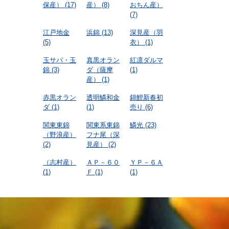
保産）
(17)
産）
(8)
おちん産）
(7)
江戸地金
浜錦
(13)
深見産（羽
(5)
衣）
(1)
玉サバ・玉
真黒オラン
紅凛ダルマ
錦
(3)
ダ（薩摩
(1)
産）
(1)
赤黒オラン
透明鱗和金
錦鯉新春初
ダ
(1)
(1)
売り
(6)
関東東錦
関東系東錦
鱗光
(23)
（野浪産）
フナ尾（深
(2)
見産）
(2)
（志村産）
ＡＰ－６０
ＹＰ－６Ａ
(1)
Ｆ
(1)
(1)