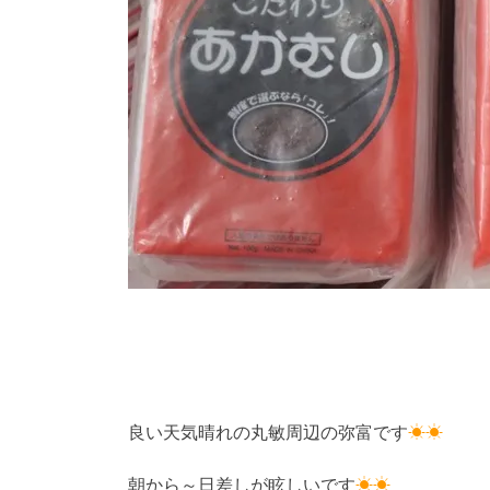
良い天気晴れの丸敏周辺の弥富です
☀☀
朝から～日差しが眩しいです
☀☀