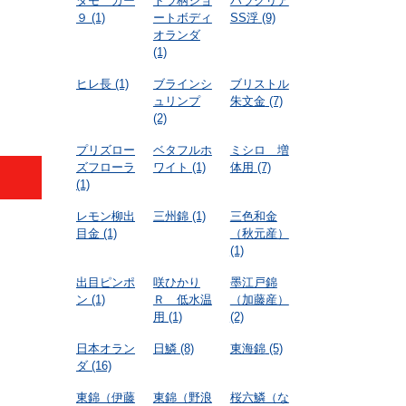
タモ カー
トラ柄ショ
パラクリア
９
(1)
ートボディ
SS浮
(9)
オランダ
(1)
ヒレ長
(1)
ブラインシ
ブリストル
ュリンプ
朱文金
(7)
(2)
プリズロー
ベタフルホ
ミシロ 増
ズフローラ
ワイト
(1)
体用
(7)
(1)
レモン柳出
三州錦
(1)
三色和金
目金
(1)
（秋元産）
(1)
出目ピンポ
咲ひかり
墨江戸錦
ン
(1)
Ｒ 低水温
（加藤産）
用
(1)
(2)
日本オラン
日鱗
(8)
東海錦
(5)
ダ
(16)
東錦（伊藤
東錦（野浪
桜六鱗（な