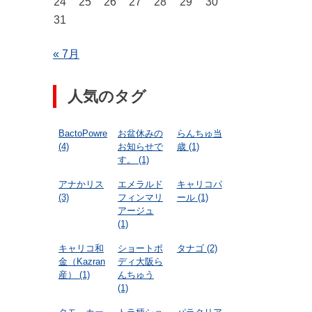
24
25
26
27
28
29
30
31
« 7月
人気のタグ
BactoPowre
お盆休みの
らんちゅ当
(4)
お知らせで
歳
(1)
す。
(1)
アナかリス
エメラルド
キャリコパ
(3)
フィンマリ
ール
(1)
アージュ
(1)
キャリコ和
ショートボ
タナゴ
(2)
金（Kazran
ディ大阪ら
産）
(1)
んちゅう
(1)