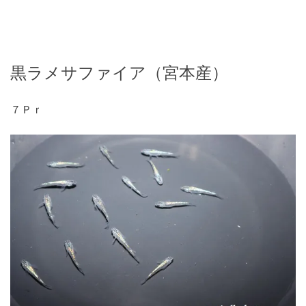
黒ラメサファイア（宮本産）
７Ｐｒ