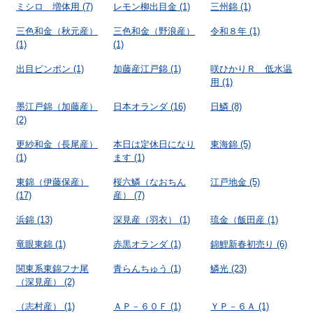
ミシロ 増体用
(7)
レモン柳出目金
(1)
三州錦
(1)
三色和金（秋元産）
三色和金（野浪産）
令和８年
(1)
(1)
(1)
出目ピンポン
(1)
加藤産江戸錦
(1)
咲ひかりＲ 低水温
用
(1)
墨江戸錦（加藤産）
日本オランダ
(16)
日鱗
(8)
(2)
更紗和金（長尾産）
本日は定休日になり
東海錦
(5)
(1)
ます
(1)
東錦（伊藤保産）
桜六鱗（なおちん
江戸地金
(5)
(17)
産）
(7)
浜錦
(13)
深見産（羽衣）
(1)
琉金（飯田産
(1)
竜眼東錦
(1)
赤黒オランダ
(1)
錦鯉新春初売り
(6)
関東系東錦フナ尾
青らんちゅう
(1)
鱗光
(23)
（深見産）
(2)
（志村産）
(1)
ＡＰ－６０Ｆ
(1)
ＹＰ－６Ａ
(1)