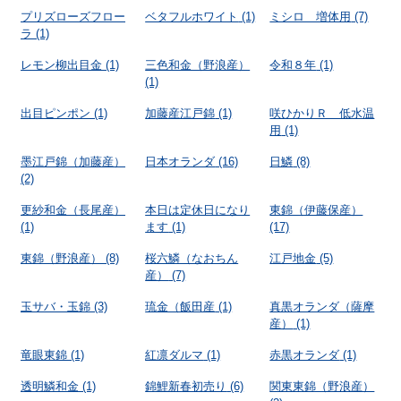
プリズローズフロー
ベタフルホワイト
(1)
ミシロ 増体用
(7)
ラ
(1)
レモン柳出目金
(1)
三色和金（野浪産）
令和８年
(1)
(1)
出目ピンポン
(1)
加藤産江戸錦
(1)
咲ひかりＲ 低水温
用
(1)
墨江戸錦（加藤産）
日本オランダ
(16)
日鱗
(8)
(2)
更紗和金（長尾産）
本日は定休日になり
東錦（伊藤保産）
(1)
ます
(1)
(17)
東錦（野浪産）
(8)
桜六鱗（なおちん
江戸地金
(5)
産）
(7)
玉サバ・玉錦
(3)
琉金（飯田産
(1)
真黒オランダ（薩摩
産）
(1)
竜眼東錦
(1)
紅凛ダルマ
(1)
赤黒オランダ
(1)
透明鱗和金
(1)
錦鯉新春初売り
(6)
関東東錦（野浪産）