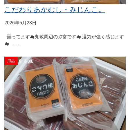
こだわりあかむし・みじんこ。
2026年5月28日
曇ってます☁丸敏周辺の弥富です☁ 湿気が強く感じます
☁ ……
用品