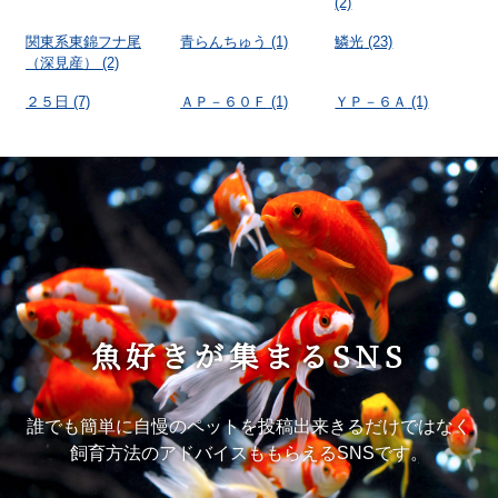
(2)
関東系東錦フナ尾
青らんちゅう
(1)
鱗光
(23)
（深見産）
(2)
２５日
(7)
ＡＰ－６０Ｆ
(1)
ＹＰ－６Ａ
(1)
魚好きが集まるSNS
誰でも簡単に自慢のペットを投稿出来きるだけではなく
飼育方法のアドバイスももらえるSNSです。