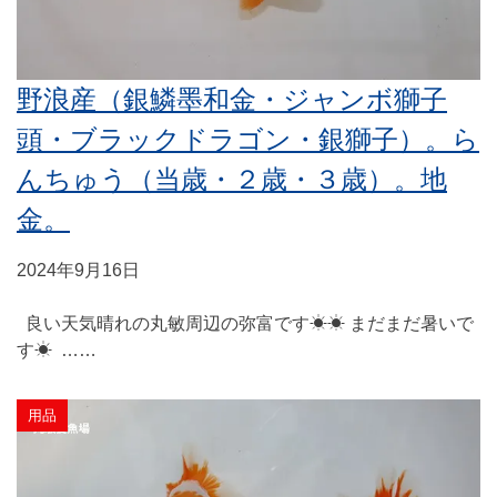
野浪産（銀鱗墨和金・ジャンボ獅子
頭・ブラックドラゴン・銀獅子）。ら
んちゅう（当歳・２歳・３歳）。地
金。
2024年9月16日
良い天気晴れの丸敏周辺の弥富です☀☀ まだまだ暑いで
す☀ ……
用品