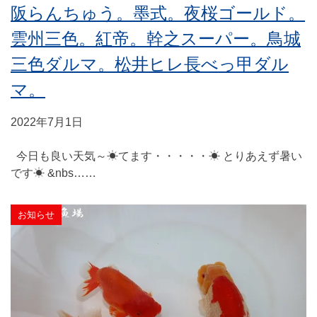
阪らんちゅう。墨式。夜桜ゴールド。
雲州三色。紅帝。幹之スーパー。鳥城
三色ダルマ。松井ヒレ長べっ甲ダル
マ。
2022年7月1日
今日も良い天気～☀てます・・・・・☀ とりあえず暑い
です☀ &nbs……
お知らせ