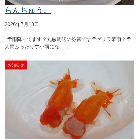
らんちゅう。
2026年7月18日
☂雨降ってます？丸敏周辺の弥富です☂ゲリラ豪雨？☂
大雨ふったり☂小雨にな……
お知らせ