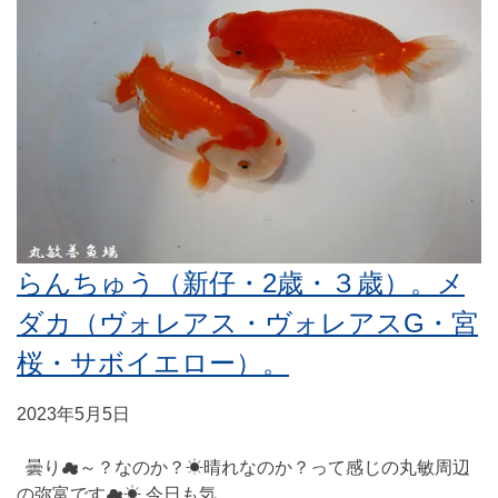
らんちゅう（新仔・2歳・３歳）。メ
ダカ（ヴォレアス・ヴォレアスG・宮
桜・サボイエロー）。
2023年5月5日
曇り☁～？なのか？☀晴れなのか？って感じの丸敏周辺
の弥富です☁☀ 今日も気……