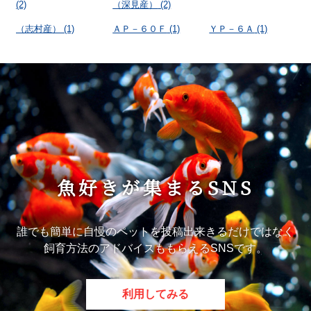
(2)
（深見産）
(2)
（志村産）
(1)
ＡＰ－６０Ｆ
(1)
ＹＰ－６Ａ
(1)
魚好きが集まるSNS
誰でも簡単に自慢のペットを投稿出来きるだけではなく
飼育方法のアドバイスももらえるSNSです。
利用してみる