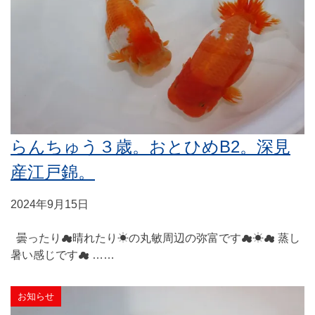
らんちゅう３歳。おとひめB2。深見
産江戸錦。
2024年9月15日
曇ったり☁晴れたり☀の丸敏周辺の弥富です☁☀☁ 蒸し
暑い感じです☁ ……
お知らせ