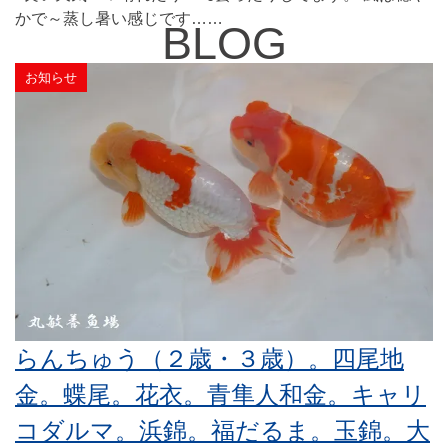
かで～蒸し暑い感じです……
BLOG
お知らせ
丸敏ブログ
らんちゅう（２歳・３歳）。四尾地
金。蝶尾。花衣。青隼人和金。キャリ
コダルマ。浜錦。福だるま。玉錦。大