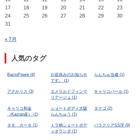
17
18
19
20
21
22
23
24
25
26
27
28
29
30
31
« 7月
人気のタグ
BactoPowre
(4)
お盆休みのお知らせ
らんちゅ当歳
(1)
です。
(1)
アナかリス
(3)
エメラルドフィンマ
キャリコパール
(1)
リアージュ
(1)
キャリコ和金
ショートボディ大阪
タナゴ
(2)
（Kazran産）
(1)
らんちゅう
(1)
タモ カー９
(1)
トラ柄ショートボデ
パラクリアSS浮
(9)
ィオランダ
(1)