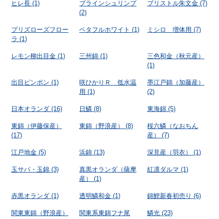
ヒレ長
(1)
ブラインシュリンプ
ブリストル朱文金
(7)
(2)
プリズローズフロー
ベタフルホワイト
(1)
ミシロ 増体用
(7)
ラ
(1)
レモン柳出目金
(1)
三州錦
(1)
三色和金（秋元産）
(1)
出目ピンポン
(1)
咲ひかりＲ 低水温
墨江戸錦（加藤産）
用
(1)
(2)
日本オランダ
(16)
日鱗
(8)
東海錦
(5)
東錦（伊藤保産）
東錦（野浪産）
(8)
桜六鱗（なおちん
(17)
産）
(7)
江戸地金
(5)
浜錦
(13)
深見産（羽衣）
(1)
玉サバ・玉錦
(3)
真黒オランダ（薩摩
紅凛ダルマ
(1)
産）
(1)
赤黒オランダ
(1)
透明鱗和金
(1)
錦鯉新春初売り
(6)
関東東錦（野浪産）
関東系東錦フナ尾
鱗光
(23)