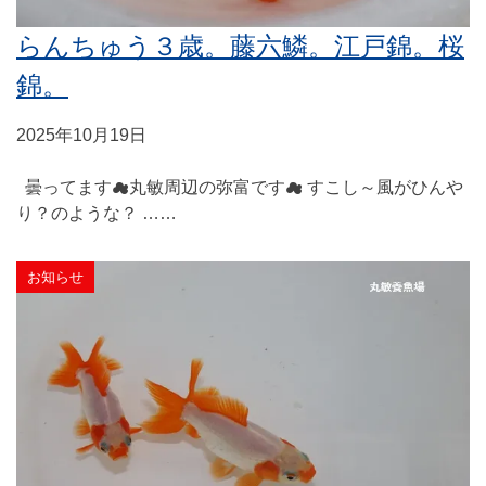
らんちゅう３歳。藤六鱗。江戸錦。桜
錦。
2025年10月19日
曇ってます☁丸敏周辺の弥富です☁ すこし～風がひんや
り？のような？ ……
お知らせ