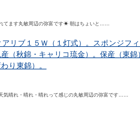
てます丸敏周辺の弥富です☀ 朝はちょいと……
クアリブ１５Ｗ（１灯式）。スポンジフ
見産（秋錦・キャリコ琉金）。保産（東錦
変わり東錦）。
気晴れ・晴れ・晴れって感じの丸敏周辺の弥富です……