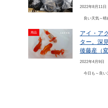
2022年8月11日
良い天気～晴れ
アイ・ア
用品
ター。深
後藤産（
2022年4月9日
今日も～良い天