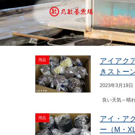
アイアク
用品
きストーン
2023年3月19日
良い天気～晴れ
アイ・ア
用品
ー（M・X