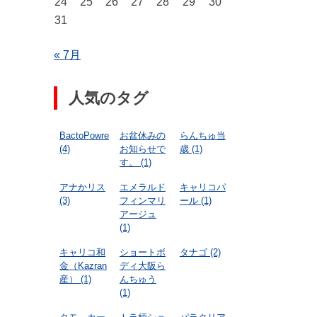
24
25
26
27
28
29
30
31
« 7月
人気のタグ
BactoPowre
お盆休みの
らんちゅ当
(4)
お知らせで
歳
(1)
す。
(1)
アナかリス
エメラルド
キャリコパ
(3)
フィンマリ
ール
(1)
アージュ
(1)
キャリコ和
ショートボ
タナゴ
(2)
金（Kazran
ディ大阪ら
産）
(1)
んちゅう
(1)