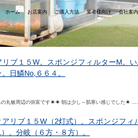
ホーム
お店案内
ご購入方法
業者様向け
会社案
アリブ１５W。スポンジフィルターM。い
。日鱗No,６６４。
の丸敏周辺の弥富です☀☀ 朝は少し～肌寒い感じでした☀ …
クアリブ１５W（2灯式）。スポンジフィ
L）。分岐（６方・８方）。