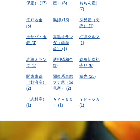
保産）
(17)
産）
(8)
おちん産）
(7)
江戸地金
浜錦
(13)
深見産（羽
(5)
衣）
(1)
玉サバ・玉
真黒オラン
紅凛ダルマ
錦
(3)
ダ（薩摩
(1)
産）
(1)
赤黒オラン
透明鱗和金
錦鯉新春初
ダ
(1)
(1)
売り
(6)
関東東錦
関東系東錦
鱗光
(23)
（野浪産）
フナ尾（深
(2)
見産）
(2)
（志村産）
ＡＰ－６０
ＹＰ－６Ａ
(1)
Ｆ
(1)
(1)