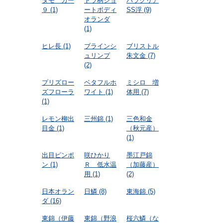
タモ カー
トラ柄ショ
パラクリア
９
(1)
ートボディ
SS浮
(9)
オランダ
(1)
ヒレ長
(1)
ブラインシ
ブリストル
ュリンプ
朱文金
(7)
(2)
プリズロー
ベタフルホ
ミシロ 増
ズフローラ
ワイト
(1)
体用
(7)
(1)
レモン柳出
三州錦
(1)
三色和金
目金
(1)
（秋元産）
(1)
出目ピンポ
咲ひかり
墨江戸錦
ン
(1)
Ｒ 低水温
（加藤産）
用
(1)
(2)
日本オラン
日鱗
(8)
東海錦
(5)
ダ
(16)
東錦（伊藤
東錦（野浪
桜六鱗（な