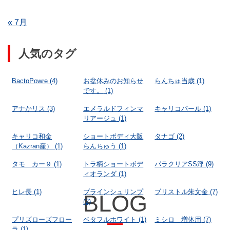
« 7月
人気のタグ
BactoPowre
(4)
お盆休みのお知らせ
らんちゅ当歳
(1)
です。
(1)
アナかリス
(3)
エメラルドフィンマ
キャリコパール
(1)
リアージュ
(1)
キャリコ和金
ショートボディ大阪
タナゴ
(2)
（Kazran産）
(1)
らんちゅう
(1)
タモ カー９
(1)
トラ柄ショートボデ
パラクリアSS浮
(9)
ィオランダ
(1)
ヒレ長
(1)
ブラインシュリンプ
ブリストル朱文金
(7)
BLOG
(2)
プリズローズフロー
ベタフルホワイト
(1)
ミシロ 増体用
(7)
ラ
(1)