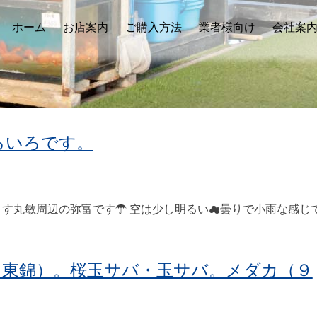
ホーム
お店案内
ご購入方法
業者様向け
会社案
ろいろです。
す丸敏周辺の弥富です☂ 空は少し明るい☁曇りで小雨な感じ
（東錦）。桜玉サバ・玉サバ。メダカ（９