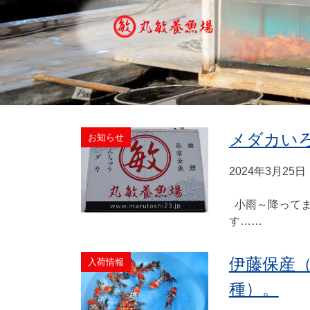
メダカい
お知らせ
2024年3月25日
小雨～降ってま
す……
伊藤保産
入荷情報
種）。