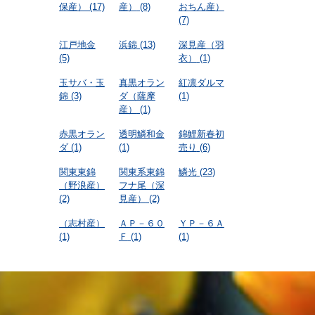
保産）
(17)
産）
(8)
おちん産）
(7)
江戸地金
浜錦
(13)
深見産（羽
(5)
衣）
(1)
玉サバ・玉
真黒オラン
紅凛ダルマ
錦
(3)
ダ（薩摩
(1)
産）
(1)
赤黒オラン
透明鱗和金
錦鯉新春初
ダ
(1)
(1)
売り
(6)
関東東錦
関東系東錦
鱗光
(23)
（野浪産）
フナ尾（深
(2)
見産）
(2)
（志村産）
ＡＰ－６０
ＹＰ－６Ａ
(1)
Ｆ
(1)
(1)