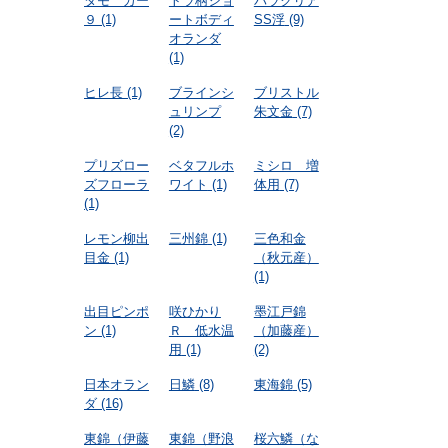
タモ カー
トラ柄ショ
パラクリア
９
(1)
ートボディ
SS浮
(9)
オランダ
(1)
ヒレ長
(1)
ブラインシ
ブリストル
ュリンプ
朱文金
(7)
(2)
プリズロー
ベタフルホ
ミシロ 増
ズフローラ
ワイト
(1)
体用
(7)
(1)
レモン柳出
三州錦
(1)
三色和金
目金
(1)
（秋元産）
(1)
出目ピンポ
咲ひかり
墨江戸錦
ン
(1)
Ｒ 低水温
（加藤産）
用
(1)
(2)
日本オラン
日鱗
(8)
東海錦
(5)
ダ
(16)
東錦（伊藤
東錦（野浪
桜六鱗（な