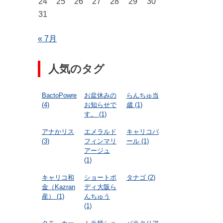
24
25
26
27
28
29
30
31
« 7月
人気のタグ
BactoPowre
お盆休みの
らんちゅ当
(4)
お知らせで
歳
(1)
す。
(1)
アナかリス
エメラルド
キャリコパ
(3)
フィンマリ
ール
(1)
アージュ
(1)
キャリコ和
ショートボ
タナゴ
(2)
金（Kazran
ディ大阪ら
産）
(1)
んちゅう
(1)