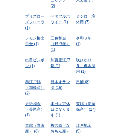
ュリンプ
朱文金
(7)
(2)
プリズロー
ベタフルホ
ミシロ 増
ズフローラ
ワイト
(1)
体用
(7)
(1)
レモン柳出
三色和金
令和８年
目金
(1)
（野浪産）
(1)
(1)
出目ピンポ
加藤産江戸
咲ひかり
ン
(1)
錦
(1)
Ｒ 低水温
用
(1)
墨江戸錦
日本オラン
日鱗
(8)
（加藤産）
ダ
(16)
(2)
更紗和金
本日は定休
東錦（伊藤
（長尾産）
日になりま
保産）
(17)
(1)
す
(1)
東錦（野浪
桜六鱗（な
江戸地金
産）
(8)
おちん産）
(5)