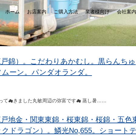
ホーム
お店案内
ご購入方法
業者様向け
会社案
江戸錦）。こだわりあかむし。黒らんちゅ
フムーン。パンダオランダ。
て☁きました丸敏周辺の弥富です☁ 蒸し暑……
江戸地金・関東東錦・桜東錦・桜錦・五色
クドラゴン）。鱗光No,655。ショート