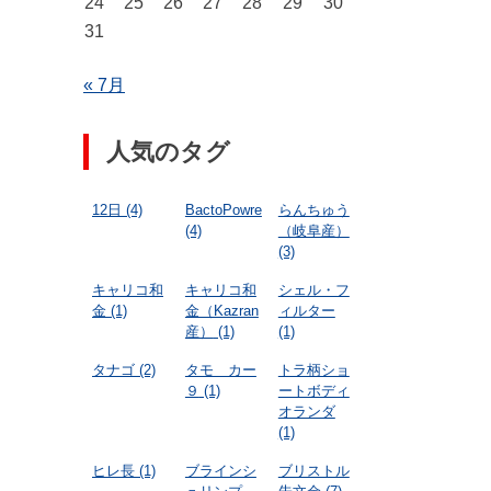
24
25
26
27
28
29
30
31
« 7月
人気のタグ
12日
(4)
BactoPowre
らんちゅう
(4)
（岐阜産）
(3)
キャリコ和
キャリコ和
シェル・フ
金
(1)
金（Kazran
ィルター
産）
(1)
(1)
タナゴ
(2)
タモ カー
トラ柄ショ
９
(1)
ートボディ
オランダ
(1)
ヒレ長
(1)
ブラインシ
ブリストル