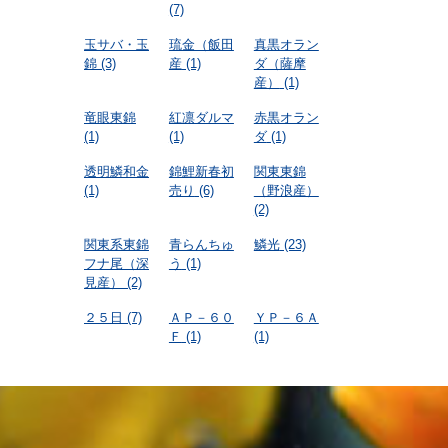
(7)
玉サバ・玉
琉金（飯田
真黒オラン
錦
(3)
産
(1)
ダ（薩摩
産）
(1)
竜眼東錦
紅凛ダルマ
赤黒オラン
(1)
(1)
ダ
(1)
透明鱗和金
錦鯉新春初
関東東錦
(1)
売り
(6)
（野浪産）
(2)
関東系東錦
青らんちゅ
鱗光
(23)
フナ尾（深
う
(1)
見産）
(2)
２５日
(7)
ＡＰ－６０
ＹＰ－６Ａ
Ｆ
(1)
(1)