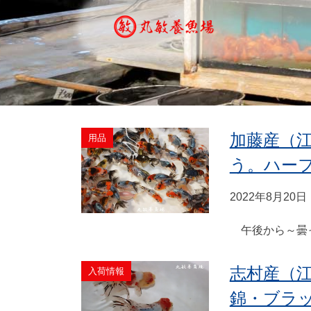
加藤産（
用品
う。ハー
2022年8月20日
午後から～曇っ
志村産（
入荷情報
錦・ブラッ