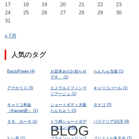
17
18
19
20
21
22
23
24
25
26
27
28
29
30
31
« 7月
人気のタグ
BactoPowre
(4)
お盆休みのお知らせ
らんちゅ当歳
(1)
です。
(1)
アナかリス
(3)
エメラルドフィンマ
キャリコパール
(1)
リアージュ
(1)
キャリコ和金
ショートボディ大阪
タナゴ
(2)
（Kazran産）
(1)
らんちゅう
(1)
タモ カー９
(1)
トラ柄ショートボデ
パラクリアSS浮
(9)
BLOG
ィオランダ
(1)
ヒレ長
(1)
ブラインシュリンプ
ブリストル朱文金
(7)