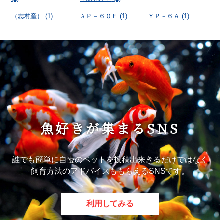
（志村産）
(1)
ＡＰ－６０Ｆ
(1)
ＹＰ－６Ａ
(1)
魚好きが集まるSNS
誰でも簡単に自慢のペットを投稿出来きるだけではなく
飼育方法のアドバイスももらえるSNSです。
利用してみる