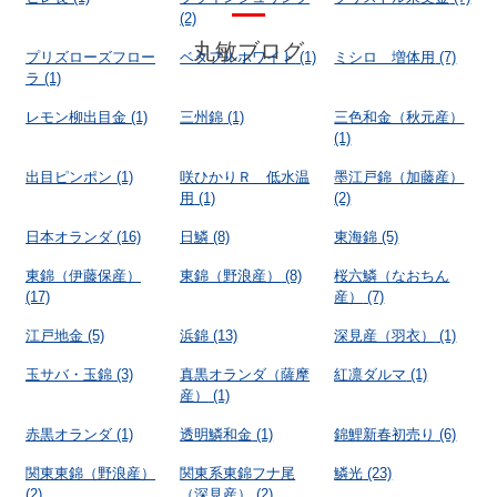
(2)
丸敏ブログ
プリズローズフロー
ベタフルホワイト
(1)
ミシロ 増体用
(7)
ラ
(1)
レモン柳出目金
(1)
三州錦
(1)
三色和金（秋元産）
(1)
出目ピンポン
(1)
咲ひかりＲ 低水温
墨江戸錦（加藤産）
用
(1)
(2)
日本オランダ
(16)
日鱗
(8)
東海錦
(5)
東錦（伊藤保産）
東錦（野浪産）
(8)
桜六鱗（なおちん
(17)
産）
(7)
江戸地金
(5)
浜錦
(13)
深見産（羽衣）
(1)
玉サバ・玉錦
(3)
真黒オランダ（薩摩
紅凛ダルマ
(1)
産）
(1)
赤黒オランダ
(1)
透明鱗和金
(1)
錦鯉新春初売り
(6)
関東東錦（野浪産）
関東系東錦フナ尾
鱗光
(23)
(2)
（深見産）
(2)