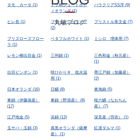
タモ カー９
(1)
トラ柄ショートボデ
パラクリアSS浮
(9)
ィオランダ
(1)
丸敏ブログ
ヒレ長
(1)
ブラインシュリンプ
ブリストル朱文金
(7)
(2)
プリズローズフロー
ベタフルホワイト
(1)
ミシロ 増体用
(7)
ラ
(1)
レモン柳出目金
(1)
三州錦
(1)
三色和金（秋元産）
(1)
出目ピンポン
(1)
咲ひかりＲ 低水温
墨江戸錦（加藤産）
用
(1)
(2)
日本オランダ
(16)
日鱗
(8)
東海錦
(5)
東錦（伊藤保産）
東錦（野浪産）
(8)
桜六鱗（なおちん
(17)
産）
(7)
江戸地金
(5)
浜錦
(13)
深見産（羽衣）
(1)
玉サバ・玉錦
(3)
真黒オランダ（薩摩
紅凛ダルマ
(1)
産）
(1)