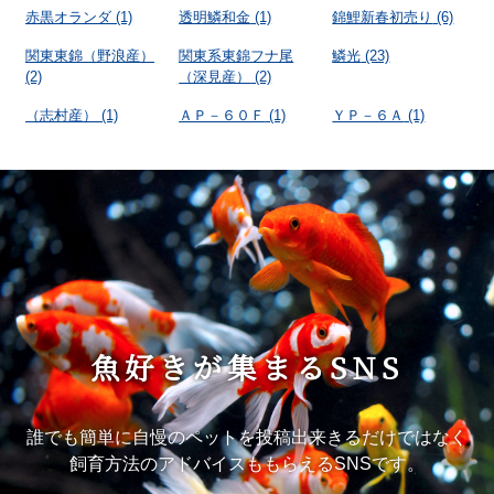
赤黒オランダ
(1)
透明鱗和金
(1)
錦鯉新春初売り
(6)
関東東錦（野浪産）
関東系東錦フナ尾
鱗光
(23)
(2)
（深見産）
(2)
（志村産）
(1)
ＡＰ－６０Ｆ
(1)
ＹＰ－６Ａ
(1)
魚好きが集まるSNS
誰でも簡単に自慢のペットを投稿出来きるだけではなく
飼育方法のアドバイスももらえるSNSです。