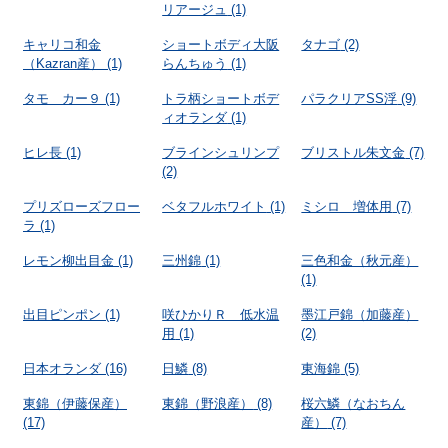
リアージュ
(1)
キャリコ和金
ショートボディ大阪
タナゴ
(2)
（Kazran産）
(1)
らんちゅう
(1)
タモ カー９
(1)
トラ柄ショートボデ
パラクリアSS浮
(9)
ィオランダ
(1)
ヒレ長
(1)
ブラインシュリンプ
ブリストル朱文金
(7)
(2)
プリズローズフロー
ベタフルホワイト
(1)
ミシロ 増体用
(7)
ラ
(1)
レモン柳出目金
(1)
三州錦
(1)
三色和金（秋元産）
(1)
出目ピンポン
(1)
咲ひかりＲ 低水温
墨江戸錦（加藤産）
用
(1)
(2)
日本オランダ
(16)
日鱗
(8)
東海錦
(5)
東錦（伊藤保産）
東錦（野浪産）
(8)
桜六鱗（なおちん
(17)
産）
(7)