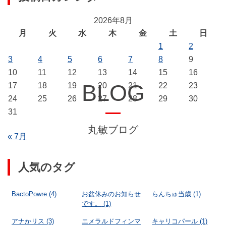
2026年8月
月
火
水
木
金
土
日
1
2
3
4
5
6
7
8
9
10
11
12
13
14
15
16
BLOG
17
18
19
20
21
22
23
24
25
26
27
28
29
30
31
丸敏ブログ
« 7月
人気のタグ
BactoPowre
(4)
お盆休みのお知らせ
らんちゅ当歳
(1)
です。
(1)
アナかリス
(3)
エメラルドフィンマ
キャリコパール
(1)