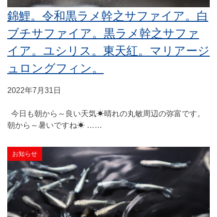
錦鯉。令和黒ラメ幹之サファイア。白
ブチサファイア。黒ラメ幹之サファ
イア。ユシリス。東天紅。マリアージ
ュロングフィン。
2022年7月31日
今日も朝から～良い天気☀晴れの丸敏周辺の弥富です。
朝から～暑いですね☀ ……
お知らせ