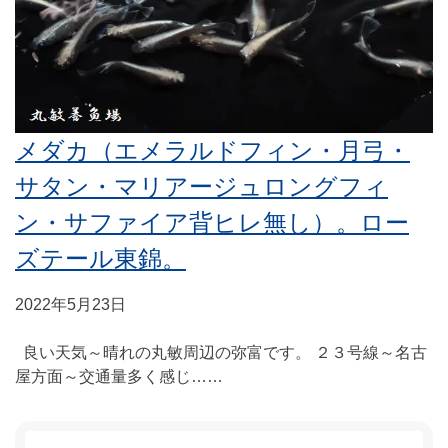
メダカ（エメラルドフィン・月弓・
サタン・マリアージュロングフィ
ン・サファイア背ヒレ無し）。ロー
ズテール東錦。
2022年5月23日
良い天気～晴れの丸敏周辺の弥富です。 ２３号線～名古
屋方面～交通量多く感じ……