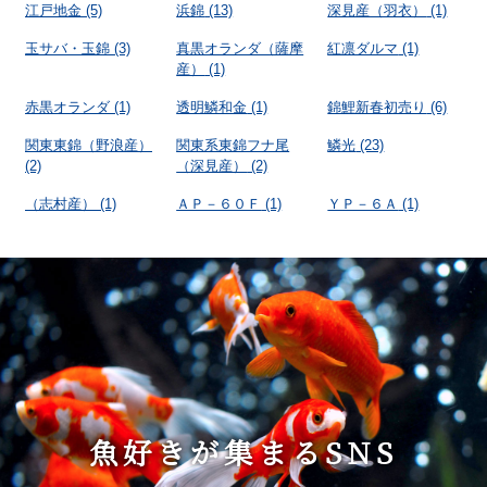
江戸地金
(5)
浜錦
(13)
深見産（羽衣）
(1)
玉サバ・玉錦
(3)
真黒オランダ（薩摩
紅凛ダルマ
(1)
産）
(1)
赤黒オランダ
(1)
透明鱗和金
(1)
錦鯉新春初売り
(6)
関東東錦（野浪産）
関東系東錦フナ尾
鱗光
(23)
(2)
（深見産）
(2)
（志村産）
(1)
ＡＰ－６０Ｆ
(1)
ＹＰ－６Ａ
(1)
魚好きが集まるSNS