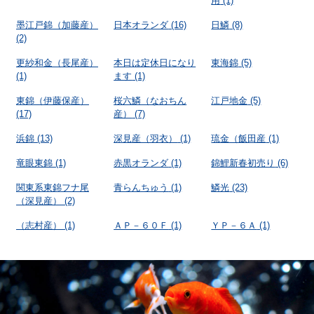
用
(1)
墨江戸錦（加藤産）
日本オランダ
(16)
日鱗
(8)
(2)
更紗和金（長尾産）
本日は定休日になり
東海錦
(5)
(1)
ます
(1)
東錦（伊藤保産）
桜六鱗（なおちん
江戸地金
(5)
(17)
産）
(7)
浜錦
(13)
深見産（羽衣）
(1)
琉金（飯田産
(1)
竜眼東錦
(1)
赤黒オランダ
(1)
錦鯉新春初売り
(6)
関東系東錦フナ尾
青らんちゅう
(1)
鱗光
(23)
（深見産）
(2)
（志村産）
(1)
ＡＰ－６０Ｆ
(1)
ＹＰ－６Ａ
(1)