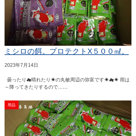
ミシロの餌。プロテクトX５００㎖。
2023年7月14日
曇ったり☁晴れたり☀の丸敏周辺の弥富です☀☁☀ 雨は
～降ってきたりするので……
用品