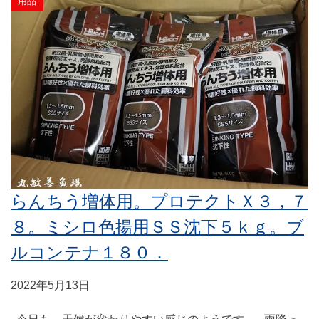
用品
らんちう増体用。プロテクトＸ３，７
８。ミシロ色揚用ＳＳ沈下５ｋｇ。ブ
ルコンテナ１８０．
2022年5月13日