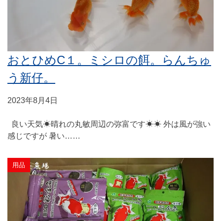
おとひめC１。ミシロの餌。らんちゅ
う新仔。
2023年8月4日
良い天気☀晴れの丸敏周辺の弥富です☀☀ 外は風が強い
感じですが 暑い……
用品