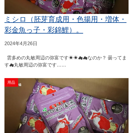
ミシロ（胚芽育成用・色揚用・増体・
彩金魚っ子・彩錦鯉）。
2024年4月26日
雲多めの丸敏周辺の弥富です☀☀☁☁なのか？ 曇ってま
す☁丸敏周辺の弥富です……
用品