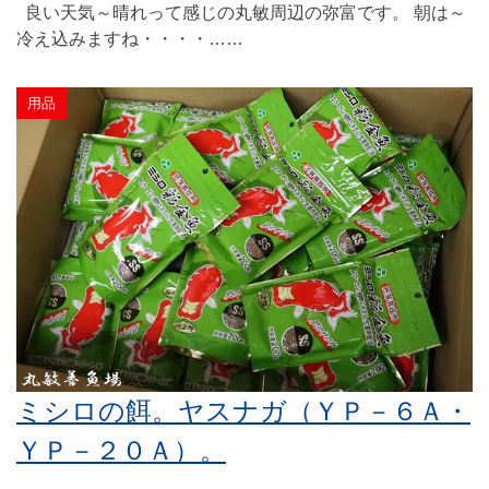
良い天気～晴れって感じの丸敏周辺の弥富です。 朝は～
冷え込みますね・・・・……
用品
ミシロの餌。ヤスナガ（ＹＰ－６Ａ・
ＹＰ－２０Ａ）。