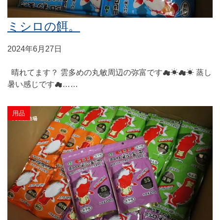
ミシロの餌。
2024年6月27日
晴れてます？ 雲多めの丸敏周辺の弥富です☁☀☁☀ 蒸し
暑い感じです☁……
用品