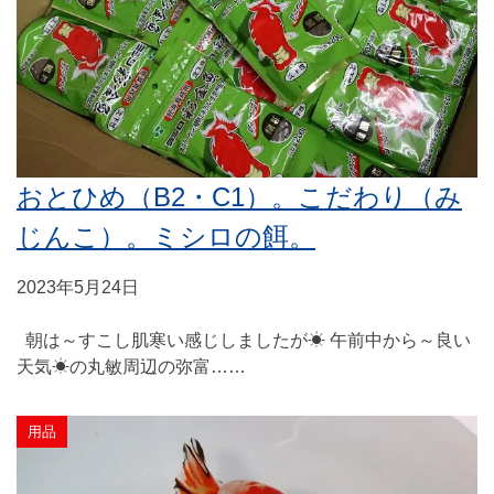
おとひめ（B2・C1）。こだわり（み
じんこ）。ミシロの餌。
2023年5月24日
朝は～すこし肌寒い感じしましたが☀ 午前中から～良い
天気☀の丸敏周辺の弥富……
用品