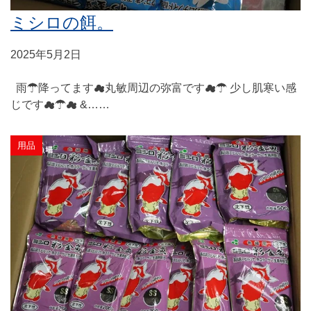
ミシロの餌。
2025年5月2日
雨☂降ってます☁丸敏周辺の弥富です☁☂ 少し肌寒い感
じです☁☂☁ &……
用品