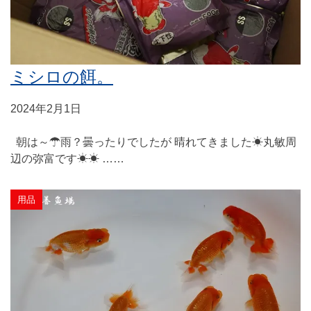
ミシロの餌。
2024年2月1日
朝は～☂雨？曇ったりでしたが 晴れてきました☀丸敏周
辺の弥富です☀☀ ……
用品