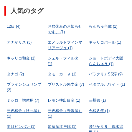
人気のタグ
12日
(4)
お盆休みのお知らせ
らんちゅ当歳
(1)
です。
(1)
アナかリス
(3)
エメラルドフィンマ
キャリコパール
(1)
リアージュ
(1)
キャリコ和金
(1)
シェル・フィルター
ショートボディ大阪
(1)
らんちゅう
(1)
タナゴ
(2)
タモ カー９
(1)
パラクリアSS浮
(9)
ブラインシュリンプ
ブリストル朱文金
(7)
ベタフルホワイト
(1)
(2)
ミシロ 増体用
(7)
レモン柳出目金
(1)
三州錦
(1)
三色和金（秋元産）
三色和金（野浪産）
令和８年
(1)
(1)
(1)
出目ピンポン
(1)
加藤産江戸錦
(1)
咲ひかりＲ 低水温