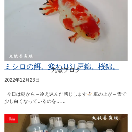
BLOG
ミシロの餌。変わり江戸錦。桜錦。
丸敏ブログ
2022年12月23日
今日は朝から～冷え込んだ感じします
車の上が～雪で
少し白くなっているのを……
用品