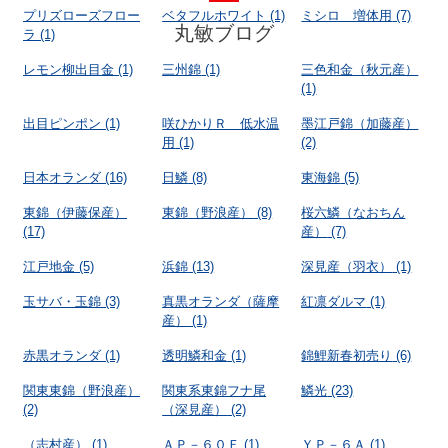
プリズローズフロー
ベタフルホワイト
(1)
ミシロ 増体用
(7)
丸敏ブログ
ラ
(1)
レモン柳出目金
(1)
三州錦
(1)
三色和金（秋元産）
(1)
出目ピンポン
(1)
咲ひかりＲ 低水温
墨江戸錦（加藤産）
用
(1)
(2)
日本オランダ
(16)
日鱗
(8)
東海錦
(5)
東錦（伊藤保産）
東錦（野浪産）
(8)
桜六鱗（なおちん
(17)
産）
(7)
江戸地金
(5)
浜錦
(13)
深見産（羽衣）
(1)
玉サバ・玉錦
(3)
真黒オランダ（薩摩
紅凛ダルマ
(1)
産）
(1)
赤黒オランダ
(1)
透明鱗和金
(1)
錦鯉新春初売り
(6)
関東東錦（野浪産）
関東系東錦フナ尾
鱗光
(23)
(2)
（深見産）
(2)
（志村産）
(1)
ＡＰ－６０Ｆ
(1)
ＹＰ－６Ａ
(1)