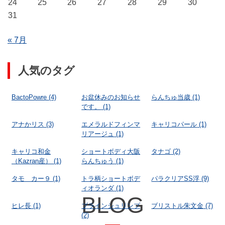
24
25
26
27
28
29
30
31
« 7月
人気のタグ
BactoPowre
(4)
お盆休みのお知らせ
らんちゅ当歳
(1)
です。
(1)
アナかリス
(3)
エメラルドフィンマ
キャリコパール
(1)
リアージュ
(1)
キャリコ和金
ショートボディ大阪
タナゴ
(2)
（Kazran産）
(1)
らんちゅう
(1)
タモ カー９
(1)
トラ柄ショートボデ
パラクリアSS浮
(9)
ィオランダ
(1)
BLOG
ヒレ長
(1)
ブラインシュリンプ
ブリストル朱文金
(7)
(2)