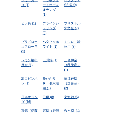
タモ カー
トラ柄ショ
パラクリア
９
(1)
ートボディ
SS浮
(9)
オランダ
(1)
ヒレ長
(1)
ブラインシ
ブリストル
ュリンプ
朱文金
(7)
(2)
プリズロー
ベタフルホ
ミシロ 増
ズフローラ
ワイト
(1)
体用
(7)
(1)
レモン柳出
三州錦
(1)
三色和金
目金
(1)
（秋元産）
(1)
出目ピンポ
咲ひかり
墨江戸錦
ン
(1)
Ｒ 低水温
（加藤産）
用
(1)
(2)
日本オラン
日鱗
(8)
東海錦
(5)
ダ
(16)
東錦（伊藤
東錦（野浪
桜六鱗（な