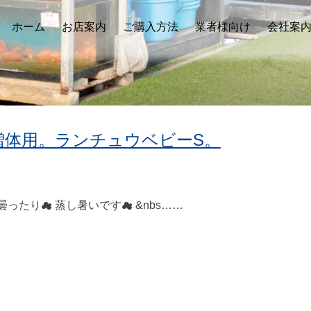
ホーム
お店案内
ご購入方法
業者様向け
会社案
増体用。ランチュウベビーS。
たり☁ 蒸し暑いです☁ &nbs……