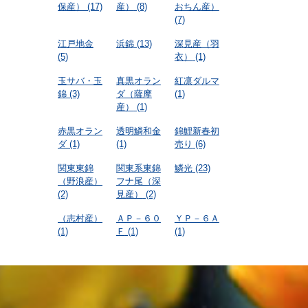
保産）
(17)
産）
(8)
おちん産）
(7)
江戸地金
浜錦
(13)
深見産（羽
(5)
衣）
(1)
玉サバ・玉
真黒オラン
紅凛ダルマ
錦
(3)
ダ（薩摩
(1)
産）
(1)
赤黒オラン
透明鱗和金
錦鯉新春初
ダ
(1)
(1)
売り
(6)
関東東錦
関東系東錦
鱗光
(23)
（野浪産）
フナ尾（深
(2)
見産）
(2)
（志村産）
ＡＰ－６０
ＹＰ－６Ａ
(1)
Ｆ
(1)
(1)