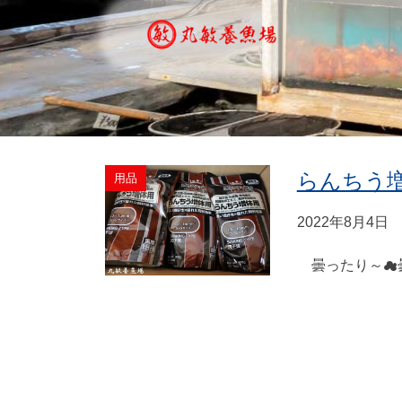
らんちう
用品
2022年8月4日
曇ったり～☁曇っ