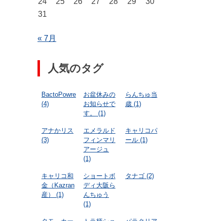
24
25
26
27
28
29
30
31
« 7月
人気のタグ
BactoPowre
お盆休みの
らんちゅ当
(4)
お知らせで
歳
(1)
す。
(1)
アナかリス
エメラルド
キャリコパ
(3)
フィンマリ
ール
(1)
アージュ
(1)
キャリコ和
ショートボ
タナゴ
(2)
金（Kazran
ディ大阪ら
産）
(1)
んちゅう
(1)