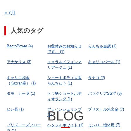
« 7月
人気のタグ
BactoPowre
(4)
お盆休みのお知らせ
らんちゅ当歳
(1)
です。
(1)
アナかリス
(3)
エメラルドフィンマ
キャリコパール
(1)
リアージュ
(1)
キャリコ和金
ショートボディ大阪
タナゴ
(2)
（Kazran産）
(1)
らんちゅう
(1)
タモ カー９
(1)
トラ柄ショートボデ
パラクリアSS浮
(9)
ィオランダ
(1)
ヒレ長
(1)
ブラインシュリンプ
ブリストル朱文金
(7)
BLOG
(2)
プリズローズフロー
ベタフルホワイト
(1)
ミシロ 増体用
(7)
ラ
(1)