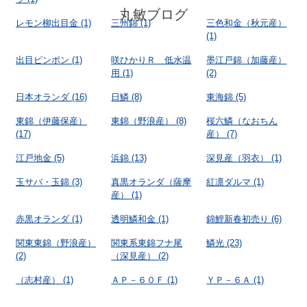
丸敏ブログ
レモン柳出目金
(1)
三州錦
(1)
三色和金（秋元産）
(1)
出目ピンポン
(1)
咲ひかりＲ 低水温
墨江戸錦（加藤産）
用
(1)
(2)
日本オランダ
(16)
日鱗
(8)
東海錦
(5)
東錦（伊藤保産）
東錦（野浪産）
(8)
桜六鱗（なおちん
(17)
産）
(7)
江戸地金
(5)
浜錦
(13)
深見産（羽衣）
(1)
玉サバ・玉錦
(3)
真黒オランダ（薩摩
紅凛ダルマ
(1)
産）
(1)
赤黒オランダ
(1)
透明鱗和金
(1)
錦鯉新春初売り
(6)
関東東錦（野浪産）
関東系東錦フナ尾
鱗光
(23)
(2)
（深見産）
(2)
（志村産）
(1)
ＡＰ－６０Ｆ
(1)
ＹＰ－６Ａ
(1)