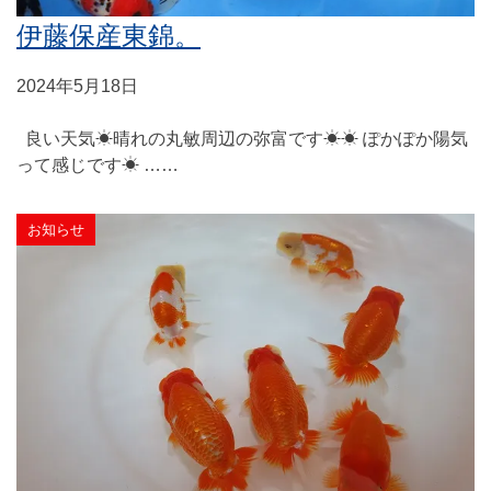
伊藤保産東錦。
2024年5月18日
良い天気☀晴れの丸敏周辺の弥富です☀☀ ぽかぽか陽気
って感じです☀ ……
お知らせ