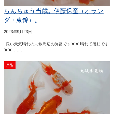
らんちゅう当歳。伊藤保産（オラン
ダ・東錦）。
2023年9月23日
良い天気晴れの丸敏周辺の弥富です☀☀ 晴れて感じです
☀☀ ……
用品