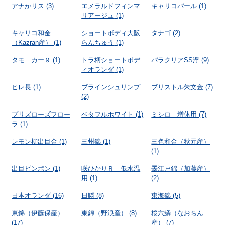
アナかリス
(3)
エメラルドフィンマ
キャリコパール
(1)
リアージュ
(1)
キャリコ和金
ショートボディ大阪
タナゴ
(2)
（Kazran産）
(1)
らんちゅう
(1)
タモ カー９
(1)
トラ柄ショートボデ
パラクリアSS浮
(9)
ィオランダ
(1)
ヒレ長
(1)
ブラインシュリンプ
ブリストル朱文金
(7)
(2)
プリズローズフロー
ベタフルホワイト
(1)
ミシロ 増体用
(7)
ラ
(1)
レモン柳出目金
(1)
三州錦
(1)
三色和金（秋元産）
(1)
出目ピンポン
(1)
咲ひかりＲ 低水温
墨江戸錦（加藤産）
用
(1)
(2)
日本オランダ
(16)
日鱗
(8)
東海錦
(5)
東錦（伊藤保産）
東錦（野浪産）
(8)
桜六鱗（なおちん
(17)
産）
(7)