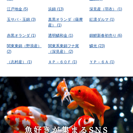
江戸地金
(5)
浜錦
(13)
深見産（羽衣）
(1)
玉サバ・玉錦
(3)
真黒オランダ（薩摩
紅凛ダルマ
(1)
産）
(1)
赤黒オランダ
(1)
透明鱗和金
(1)
錦鯉新春初売り
(6)
関東東錦（野浪産）
関東系東錦フナ尾
鱗光
(23)
(2)
（深見産）
(2)
（志村産）
(1)
ＡＰ－６０Ｆ
(1)
ＹＰ－６Ａ
(1)
魚好きが集まるSNS