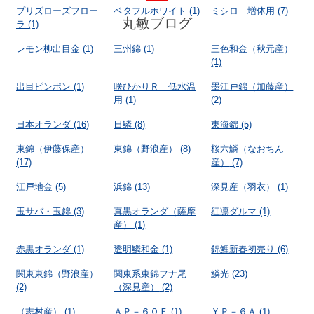
プリズローズフロー
ベタフルホワイト
(1)
ミシロ 増体用
(7)
丸敏ブログ
ラ
(1)
レモン柳出目金
(1)
三州錦
(1)
三色和金（秋元産）
(1)
出目ピンポン
(1)
咲ひかりＲ 低水温
墨江戸錦（加藤産）
用
(1)
(2)
日本オランダ
(16)
日鱗
(8)
東海錦
(5)
東錦（伊藤保産）
東錦（野浪産）
(8)
桜六鱗（なおちん
(17)
産）
(7)
江戸地金
(5)
浜錦
(13)
深見産（羽衣）
(1)
玉サバ・玉錦
(3)
真黒オランダ（薩摩
紅凛ダルマ
(1)
産）
(1)
赤黒オランダ
(1)
透明鱗和金
(1)
錦鯉新春初売り
(6)
関東東錦（野浪産）
関東系東錦フナ尾
鱗光
(23)
(2)
（深見産）
(2)
（志村産）
(1)
ＡＰ－６０Ｆ
(1)
ＹＰ－６Ａ
(1)