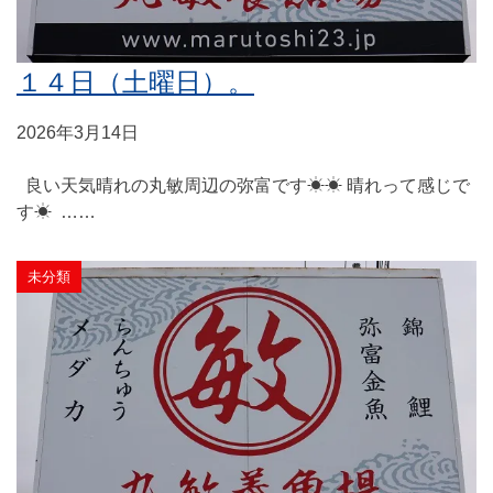
１４日（土曜日）。
2026年3月14日
良い天気晴れの丸敏周辺の弥富です☀☀ 晴れって感じで
す☀ ……
未分類