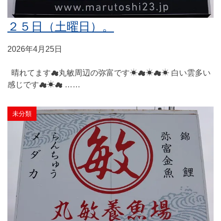
２５日（土曜日）。
2026年4月25日
晴れてます☁丸敏周辺の弥富です☀☁☀☁☀ 白い雲多い
感じです☁☀☁ ……
未分類