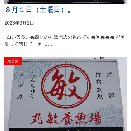
８月１日（土曜日）。
2026年8月1日
白い雲多い☁感じの丸敏周辺の弥富です☁☀☁☁☁ が☀
夏って感じです☀ ……
未分類