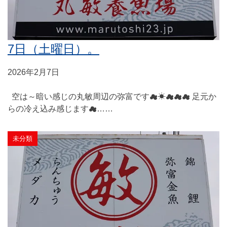
7日（土曜日）。
2026年2月7日
空は～暗い感じの丸敏周辺の弥富です☁☀☁☁☁ 足元か
らの冷え込み感じます☁……
未分類