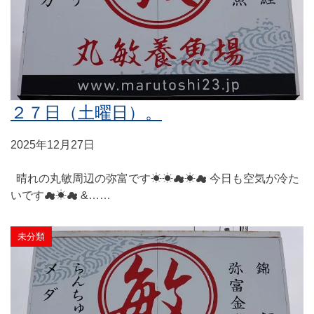
２７日（土曜日）。
2025年12月27日
晴れの丸敏周辺の弥富です☀☀☁☀☁ 今日も空気が冷た
いです☁☀☁ &……
未分類