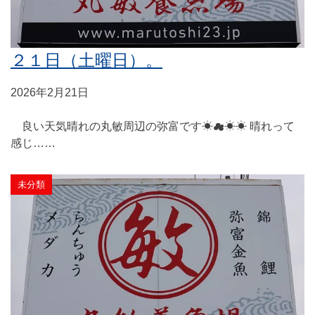
２１日（土曜日）。
2026年2月21日
良い天気晴れの丸敏周辺の弥富です☀☁☀☀ 晴れって
感じ……
未分類