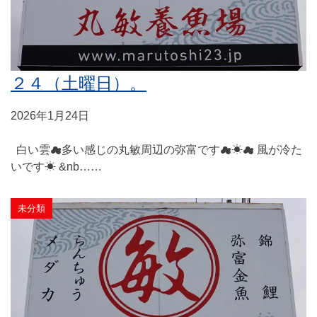
２４（土曜日）。
2026年1月24日
白い雲☁多い感じの丸敏周辺の弥富です☁☀☁ 風が冷た
いです☀ &nb……
未分類
BLOG