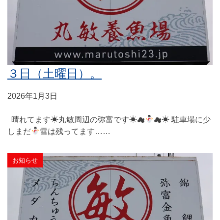
３日（土曜日）。
2026年1月3日
晴れてます☀丸敏周辺の弥富です☀☁
☁☀ 駐車場に少
しまだ
雪は残ってます……
お知らせ