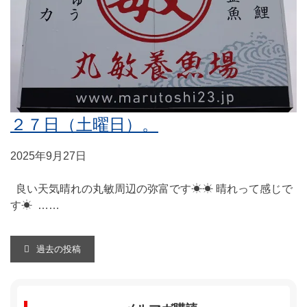
２７日（土曜日）。
2025年9月27日
良い天気晴れの丸敏周辺の弥富です☀☀ 晴れって感じで
す☀ ……
投
過去の投稿
稿
ナ