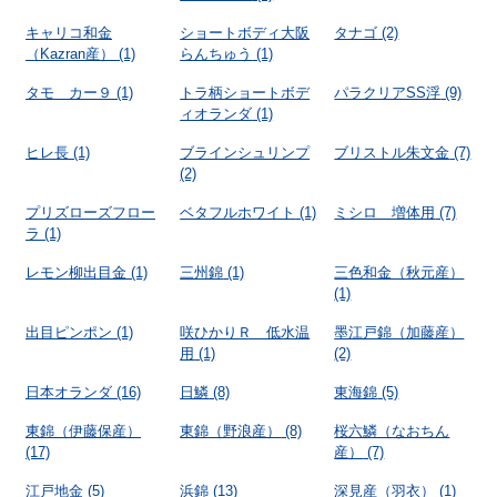
キャリコ和金
ショートボディ大阪
タナゴ
(2)
（Kazran産）
(1)
らんちゅう
(1)
タモ カー９
(1)
トラ柄ショートボデ
パラクリアSS浮
(9)
ィオランダ
(1)
ヒレ長
(1)
ブラインシュリンプ
ブリストル朱文金
(7)
(2)
プリズローズフロー
ベタフルホワイト
(1)
ミシロ 増体用
(7)
ラ
(1)
レモン柳出目金
(1)
三州錦
(1)
三色和金（秋元産）
(1)
出目ピンポン
(1)
咲ひかりＲ 低水温
墨江戸錦（加藤産）
用
(1)
(2)
日本オランダ
(16)
日鱗
(8)
東海錦
(5)
東錦（伊藤保産）
東錦（野浪産）
(8)
桜六鱗（なおちん
(17)
産）
(7)
江戸地金
(5)
浜錦
(13)
深見産（羽衣）
(1)