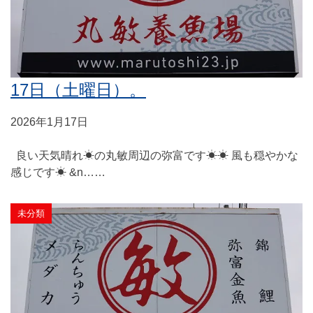
丸敏ブログ
17日（土曜日）。
2026年1月17日
良い天気晴れ☀の丸敏周辺の弥富です☀☀ 風も穏やかな
感じです☀ &n……
未分類