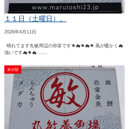
１１日（土曜日）。
2026年4月11日
晴れてます丸敏周辺の弥富です☀☁☀☁☀ 風が暖かく☁
強いです☁☀☁ ……
未分類