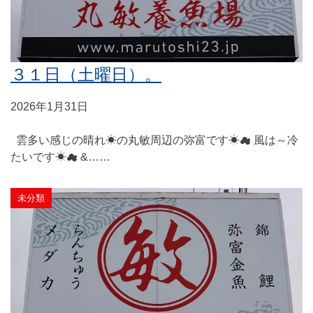
３１日（土曜日）。
2026年1月31日
雲多い感じの晴れ☀の丸敏周辺の弥富です☀☁ 風は～冷
たいです☀☁ &……
未分類