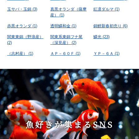
玉サバ・玉錦
(3)
真黒オランダ（薩摩
紅凛ダルマ
(1)
産）
(1)
赤黒オランダ
(1)
透明鱗和金
(1)
錦鯉新春初売り
(6)
関東東錦（野浪産）
関東系東錦フナ尾
鱗光
(23)
(2)
（深見産）
(2)
（志村産）
(1)
ＡＰ－６０Ｆ
(1)
ＹＰ－６Ａ
(1)
魚好きが集まるSNS