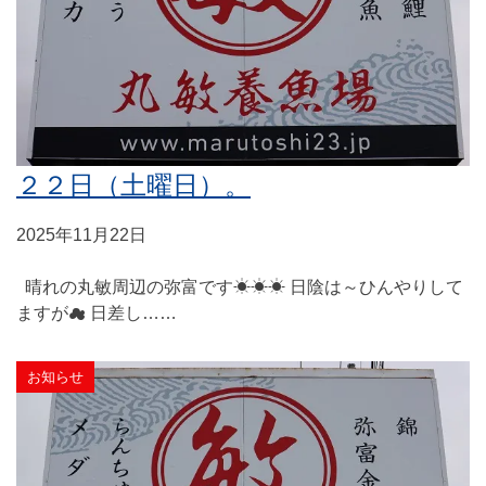
２２日（土曜日）。
2025年11月22日
晴れの丸敏周辺の弥富です☀☀☀ 日陰は～ひんやりして
ますが☁ 日差し……
お知らせ