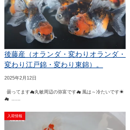
後藤産（オランダ・変わりオランダ・
変わり江戸錦・変わり東錦）。
2025年2月12日
曇ってます☁丸敏周辺の弥富です☁ 風は～冷たいです☀
☁ ……
入荷情報