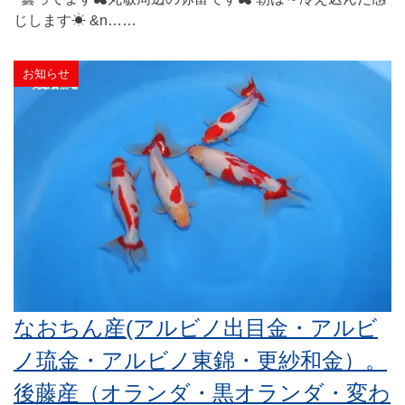
じします☀ &n……
お知らせ
なおちん産(アルビノ出目金・アルビ
ノ琉金・アルビノ東錦・更紗和金）。
後藤産（オランダ・黒オランダ・変わ