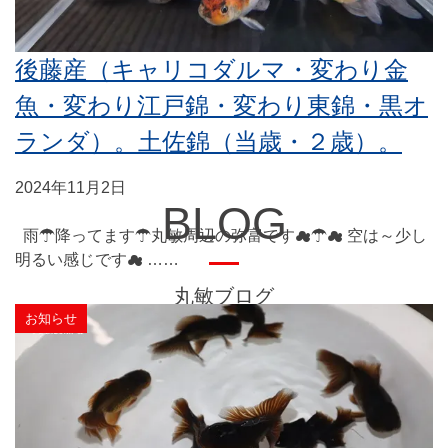
後藤産（キャリコダルマ・変わり金
魚・変わり江戸錦・変わり東錦・黒オ
ランダ）。土佐錦（当歳・２歳）。
2024年11月2日
BLOG
雨☂降ってます☂丸敏周辺の弥富です☁☂☁ 空は～少し
明るい感じです☁ ……
丸敏ブログ
お知らせ