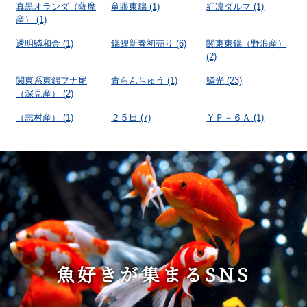
真黒オランダ（薩摩
竜眼東錦
(1)
紅凛ダルマ
(1)
産）
(1)
透明鱗和金
(1)
錦鯉新春初売り
(6)
関東東錦（野浪産）
(2)
関東系東錦フナ尾
青らんちゅう
(1)
鱗光
(23)
（深見産）
(2)
（志村産）
(1)
２５日
(7)
ＹＰ－６Ａ
(1)
魚好きが集まるSNS