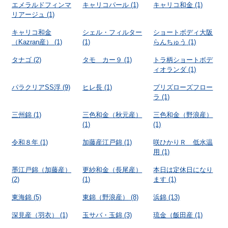
エメラルドフィンマ
キャリコパール
(1)
キャリコ和金
(1)
リアージュ
(1)
キャリコ和金
シェル・フィルター
ショートボディ大阪
（Kazran産）
(1)
(1)
らんちゅう
(1)
タナゴ
(2)
タモ カー９
(1)
トラ柄ショートボデ
ィオランダ
(1)
パラクリアSS浮
(9)
ヒレ長
(1)
プリズローズフロー
ラ
(1)
三州錦
(1)
三色和金（秋元産）
三色和金（野浪産）
(1)
(1)
令和８年
(1)
加藤産江戸錦
(1)
咲ひかりＲ 低水温
用
(1)
墨江戸錦（加藤産）
更紗和金（長尾産）
本日は定休日になり
(2)
(1)
ます
(1)
東海錦
(5)
東錦（野浪産）
(8)
浜錦
(13)
深見産（羽衣）
(1)
玉サバ・玉錦
(3)
琉金（飯田産
(1)