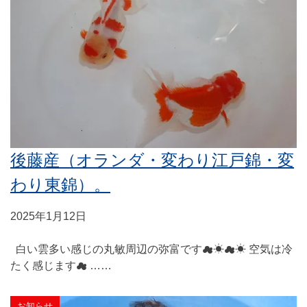
後藤産（オランダ・変わり江戸錦・変
わり東錦）。
2025年1月12日
白い雲多い感じの丸敏周辺の弥富です☁☀☁☀ 空気は冷
たく感じます☁ ……
お知らせ