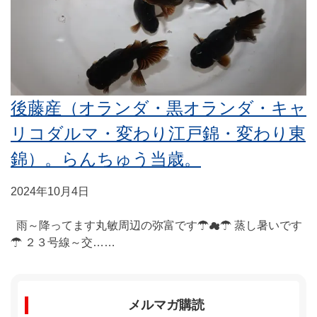
後藤産（オランダ・黒オランダ・キャ
リコダルマ・変わり江戸錦・変わり東
錦）。らんちゅう当歳。
2024年10月4日
雨～降ってます丸敏周辺の弥富です☂☁☂ 蒸し暑いです
☂ ２３号線～交……
メルマガ購読