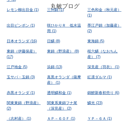
丸敏ブログ
レモン柳出目金
(1)
三州錦
(1)
三色和金（秋元産）
(1)
出目ピンポン
(1)
咲ひかりＲ 低水温
墨江戸錦（加藤産）
用
(1)
(2)
日本オランダ
(16)
日鱗
(8)
東海錦
(5)
東錦（伊藤保産）
東錦（野浪産）
(8)
桜六鱗（なおちん
(17)
産）
(7)
江戸地金
(5)
浜錦
(13)
深見産（羽衣）
(1)
玉サバ・玉錦
(3)
真黒オランダ（薩摩
紅凛ダルマ
(1)
産）
(1)
赤黒オランダ
(1)
透明鱗和金
(1)
錦鯉新春初売り
(6)
関東東錦（野浪産）
関東系東錦フナ尾
鱗光
(23)
(2)
（深見産）
(2)
（志村産）
(1)
ＡＰ－６０Ｆ
(1)
ＹＰ－６Ａ
(1)