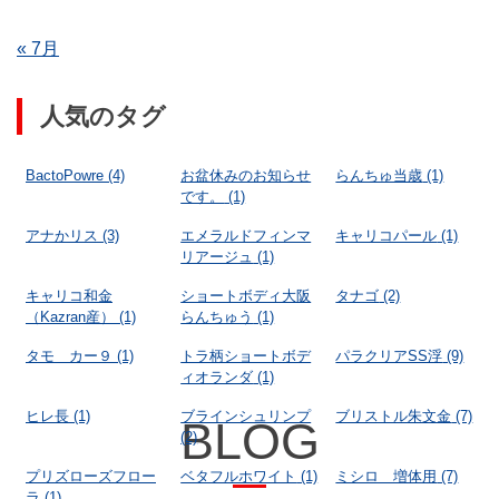
« 7月
人気のタグ
BactoPowre
(4)
お盆休みのお知らせ
らんちゅ当歳
(1)
です。
(1)
アナかリス
(3)
エメラルドフィンマ
キャリコパール
(1)
リアージュ
(1)
キャリコ和金
ショートボディ大阪
タナゴ
(2)
（Kazran産）
(1)
らんちゅう
(1)
タモ カー９
(1)
トラ柄ショートボデ
パラクリアSS浮
(9)
ィオランダ
(1)
ヒレ長
(1)
ブラインシュリンプ
ブリストル朱文金
(7)
BLOG
(2)
プリズローズフロー
ベタフルホワイト
(1)
ミシロ 増体用
(7)
ラ
(1)