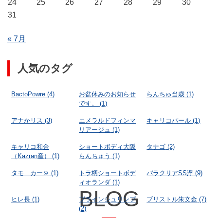
24
25
26
27
28
29
30
31
« 7月
人気のタグ
BactoPowre
(4)
お盆休みのお知らせ
らんちゅ当歳
(1)
です。
(1)
アナかリス
(3)
エメラルドフィンマ
キャリコパール
(1)
リアージュ
(1)
キャリコ和金
ショートボディ大阪
タナゴ
(2)
（Kazran産）
(1)
らんちゅう
(1)
タモ カー９
(1)
トラ柄ショートボデ
パラクリアSS浮
(9)
ィオランダ
(1)
BLOG
ヒレ長
(1)
ブラインシュリンプ
ブリストル朱文金
(7)
(2)