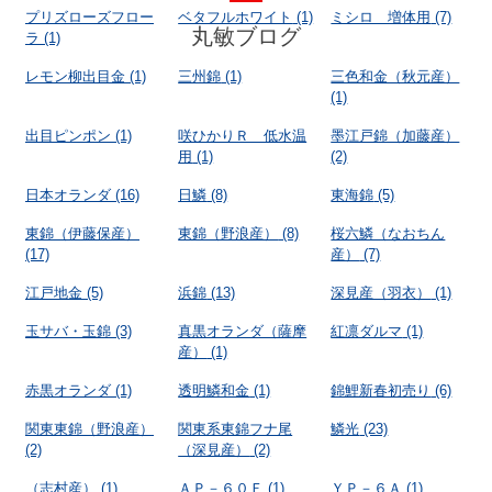
プリズローズフロー
ベタフルホワイト
(1)
ミシロ 増体用
(7)
丸敏ブログ
ラ
(1)
レモン柳出目金
(1)
三州錦
(1)
三色和金（秋元産）
(1)
出目ピンポン
(1)
咲ひかりＲ 低水温
墨江戸錦（加藤産）
用
(1)
(2)
日本オランダ
(16)
日鱗
(8)
東海錦
(5)
東錦（伊藤保産）
東錦（野浪産）
(8)
桜六鱗（なおちん
(17)
産）
(7)
江戸地金
(5)
浜錦
(13)
深見産（羽衣）
(1)
玉サバ・玉錦
(3)
真黒オランダ（薩摩
紅凛ダルマ
(1)
産）
(1)
赤黒オランダ
(1)
透明鱗和金
(1)
錦鯉新春初売り
(6)
関東東錦（野浪産）
関東系東錦フナ尾
鱗光
(23)
(2)
（深見産）
(2)
（志村産）
(1)
ＡＰ－６０Ｆ
(1)
ＹＰ－６Ａ
(1)