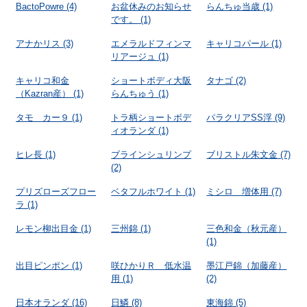
BactoPowre
(4)
お盆休みのお知らせ
らんちゅ当歳
(1)
です。
(1)
アナかリス
(3)
エメラルドフィンマ
キャリコパール
(1)
リアージュ
(1)
キャリコ和金
ショートボディ大阪
タナゴ
(2)
（Kazran産）
(1)
らんちゅう
(1)
タモ カー９
(1)
トラ柄ショートボデ
パラクリアSS浮
(9)
ィオランダ
(1)
ヒレ長
(1)
ブラインシュリンプ
ブリストル朱文金
(7)
(2)
プリズローズフロー
ベタフルホワイト
(1)
ミシロ 増体用
(7)
ラ
(1)
レモン柳出目金
(1)
三州錦
(1)
三色和金（秋元産）
(1)
出目ピンポン
(1)
咲ひかりＲ 低水温
墨江戸錦（加藤産）
用
(1)
(2)
日本オランダ
(16)
日鱗
(8)
東海錦
(5)