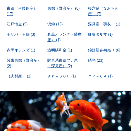
東錦（伊藤保産）
東錦（野浪産）
(8)
桜六鱗（なおちん
(17)
産）
(7)
江戸地金
(5)
浜錦
(13)
深見産（羽衣）
(1)
玉サバ・玉錦
(3)
真黒オランダ（薩摩
紅凛ダルマ
(1)
産）
(1)
赤黒オランダ
(1)
透明鱗和金
(1)
錦鯉新春初売り
(6)
関東東錦（野浪産）
関東系東錦フナ尾
鱗光
(23)
(2)
（深見産）
(2)
（志村産）
(1)
ＡＰ－６０Ｆ
(1)
ＹＰ－６Ａ
(1)