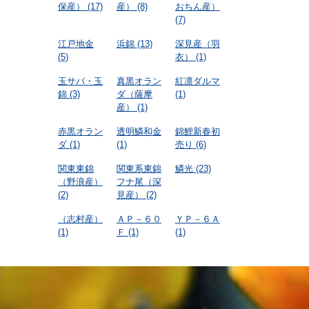
保産）
(17)
産）
(8)
おちん産）
(7)
江戸地金
浜錦
(13)
深見産（羽
(5)
衣）
(1)
玉サバ・玉
真黒オラン
紅凛ダルマ
錦
(3)
ダ（薩摩
(1)
産）
(1)
赤黒オラン
透明鱗和金
錦鯉新春初
ダ
(1)
(1)
売り
(6)
関東東錦
関東系東錦
鱗光
(23)
（野浪産）
フナ尾（深
(2)
見産）
(2)
（志村産）
ＡＰ－６０
ＹＰ－６Ａ
(1)
Ｆ
(1)
(1)