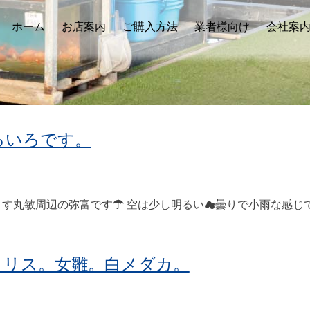
ホーム
お店案内
ご購入方法
業者様向け
会社案
ろいろです。
す丸敏周辺の弥富です☂ 空は少し明るい☁曇りで小雨な感じ
クリス。女雛。白メダカ。