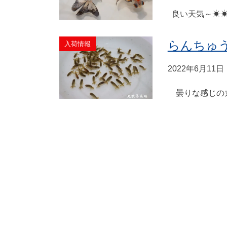
良い天気～☀☀
らんちゅ
入荷情報
2022年6月11日
曇りな感じの丸