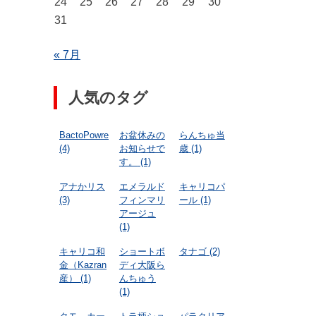
24
25
26
27
28
29
30
31
« 7月
人気のタグ
BactoPowre
お盆休みの
らんちゅ当
(4)
お知らせで
歳
(1)
す。
(1)
アナかリス
エメラルド
キャリコパ
(3)
フィンマリ
ール
(1)
アージュ
(1)
キャリコ和
ショートボ
タナゴ
(2)
金（Kazran
ディ大阪ら
産）
(1)
んちゅう
(1)