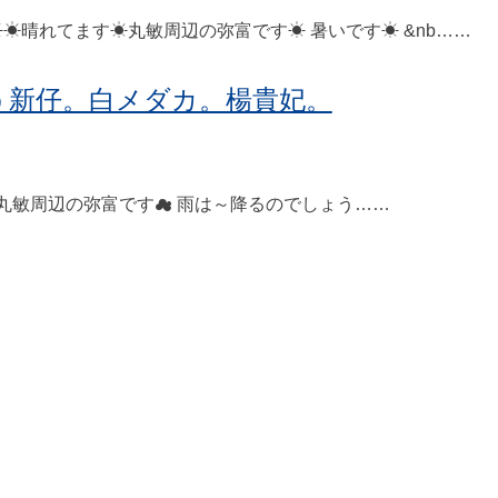
☀晴れてます☀丸敏周辺の弥富です☀ 暑いです☀ &nb……
う新仔。白メダカ。楊貴妃。
敏周辺の弥富です☁ 雨は～降るのでしょう……