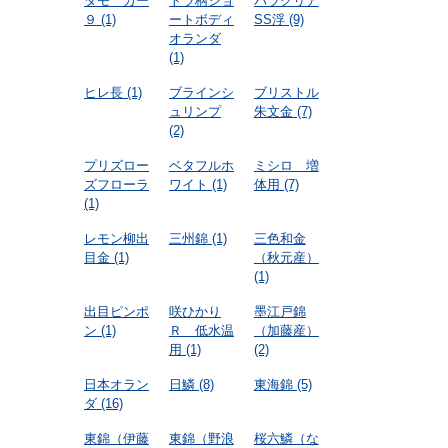
タモ カー
トラ柄ショ
パラクリア
９
(1)
ートボディ
SS浮
(9)
オランダ
(1)
ヒレ長
(1)
ブラインシ
ブリストル
ュリンプ
朱文金
(7)
(2)
プリズロー
ベタフルホ
ミシロ 増
ズフローラ
ワイト
(1)
体用
(7)
(1)
レモン柳出
三州錦
(1)
三色和金
目金
(1)
（秋元産）
(1)
出目ピンポ
咲ひかり
墨江戸錦
ン
(1)
Ｒ 低水温
（加藤産）
用
(1)
(2)
日本オラン
日鱗
(8)
東海錦
(5)
ダ
(16)
東錦（伊藤
東錦（野浪
桜六鱗（な