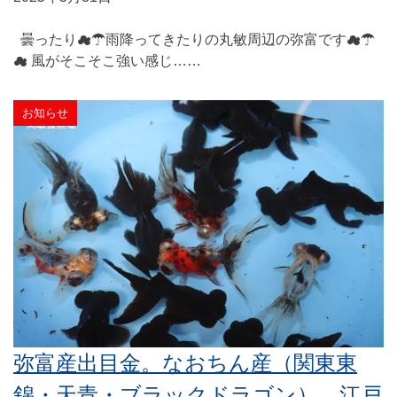
曇ったり☁☂雨降ってきたりの丸敏周辺の弥富です☁☂
☁ 風がそこそこ強い感じ……
お知らせ
弥富産出目金。なおちん産（関東東
錦・天青・ブラックドラゴン）。江戸