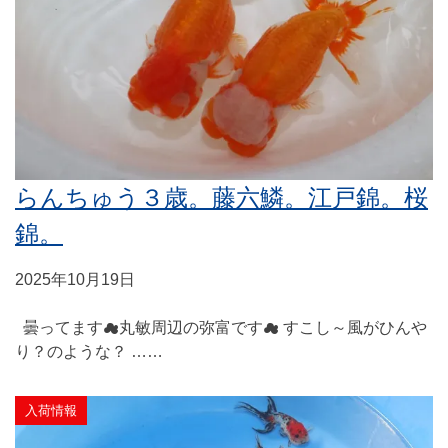
らんちゅう３歳。藤六鱗。江戸錦。桜
錦。
2025年10月19日
曇ってます☁丸敏周辺の弥富です☁ すこし～風がひんや
り？のような？ ……
入荷情報