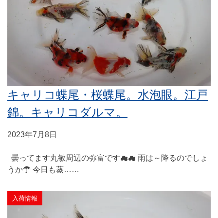
キャリコ蝶尾・桜蝶尾。水泡眼。江戸
錦。キャリコダルマ。
2023年7月8日
曇ってます丸敏周辺の弥富です☁☁ 雨は～降るのでしょ
うか☂ 今日も蒸……
入荷情報