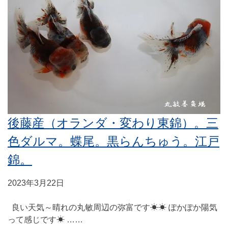
後藤産（オランダ・変わり東錦）。三
色ダルマ。蝶尾。黒らんちゅう。江戸
錦。
2023年3月22日
良い天気～晴れの丸敏周辺の弥富です☀☀ ぽかぽか陽気
って感じです☀ ……