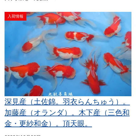
入荷情報
深見産（土佐錦。羽衣らんちゅう）。
加藤産（オランダ）。木下産（三色和
金・更紗和金）。頂天眼。