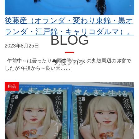
後藤産（オランダ・変わり東錦・黒オ
ランダ・江戸錦・キャリコダルマ）。
BLOG
2023年8月25日
午前中～は曇ったり☁雨☂降ったりの丸敏周辺の弥富で
丸敏ブログ
したが 午後から～良い天……
用品