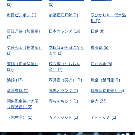
(1)
(1)
出目ピンポン
(1)
加藤産江戸錦
(1)
咲ひかりＲ 低水温
用
(1)
墨江戸錦（加藤産）
日本オランダ
(16)
日鱗
(8)
(2)
更紗和金（長尾産）
本日は定休日になり
東海錦
(5)
(1)
ます
(1)
東錦（伊藤保産）
桜六鱗（なおちん
江戸地金
(5)
(17)
産）
(7)
浜錦
(13)
深見産（羽衣）
(1)
琉金（飯田産
(1)
竜眼東錦
(1)
赤黒オランダ
(1)
錦鯉新春初売り
(6)
関東系東錦フナ尾
青らんちゅう
(1)
鱗光
(23)
（深見産）
(2)
（志村産）
(1)
ＡＰ－６０Ｆ
(1)
ＹＰ－６Ａ
(1)