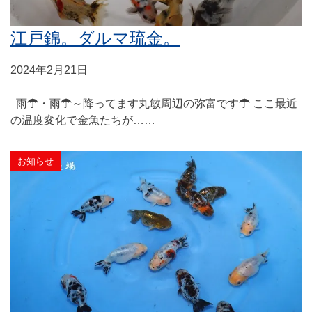
江戸錦。ダルマ琉金。
2024年2月21日
雨☂・雨☂～降ってます丸敏周辺の弥富です☂ ここ最近
の温度変化で金魚たちが……
お知らせ