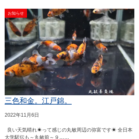
お知らせ
三色和金。江戸錦。
2022年11月6日
良い天気晴れ☀って感じの丸敏周辺の弥富です☀ 全日本
大学駅伝も～丸敏前～９……