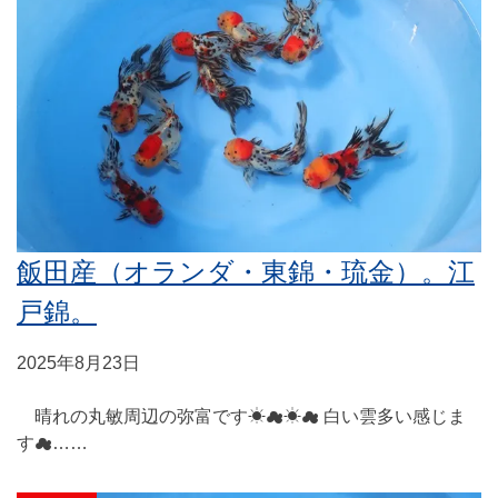
飯田産（オランダ・東錦・琉金）。江
戸錦。
2025年8月23日
晴れの丸敏周辺の弥富です☀☁☀☁ 白い雲多い感じま
す☁……