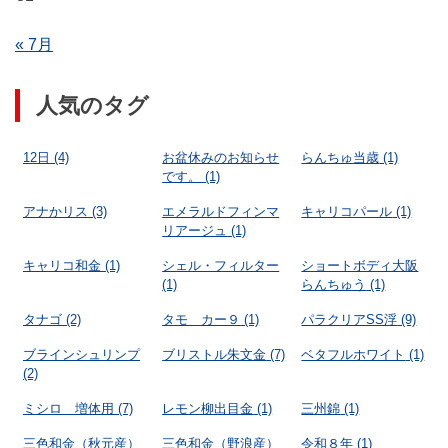
« 7月
人気のタグ
12日
(4)
お盆休みのお知らせ
らんちゅ当歳
(1)
です。
(1)
アナかリス
(3)
エメラルドフィンマ
キャリコパール
(1)
リアージュ
(1)
キャリコ和金
(1)
シェル・フィルター
ショートボディ大阪
(1)
らんちゅう
(1)
タナゴ
(2)
タモ カー９
(1)
パラクリアSS浮
(9)
ブラインシュリンプ
ブリストル朱文金
(7)
ベタフルホワイト
(1)
(2)
ミシロ 増体用
(7)
レモン柳出目金
(1)
三州錦
(1)
三色和金（秋元産）
三色和金（野浪産）
令和８年
(1)