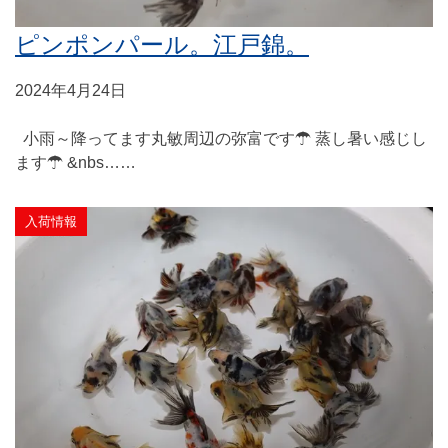
ピンポンパール。江戸錦。
2024年4月24日
小雨～降ってます丸敏周辺の弥富です☂ 蒸し暑い感じし
ます☂ &nbs……
入荷情報