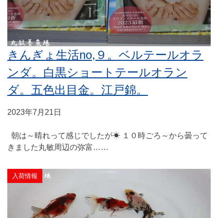
きんぎょ生活no,９。ベルテールオラ
ンダ。白黒ショートテールオラン
ダ。五色出目金。江戸錦。
2023年7月21日
朝は～晴れって感じでしたが☀ １０時ごろ～から曇って
きました丸敏周辺の弥富……
入荷情報