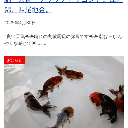
錦。四尾地金。
2025年4月30日
良い天気☀☀晴れの丸敏周辺の弥富です☀☀ 朝は～ひん
やりな感じで☀ ……
お知らせ