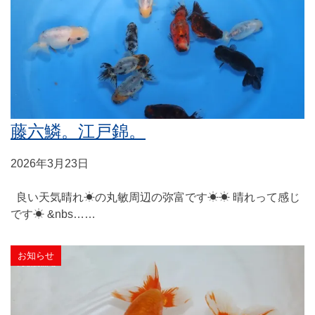
藤六鱗。江戸錦。
2026年3月23日
良い天気晴れ☀の丸敏周辺の弥富です☀☀ 晴れって感じ
です☀ &nbs……
お知らせ