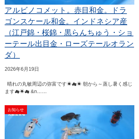
アルビノコメット。赤目和金。ドラ
ゴンスケール和金。インドネシア産
（江戸錦・桜錦・黒らんちゅう・ショ
ーテール出目金・ローズテールオラン
ダ）
2026年6月19日
晴れの丸敏周辺の弥富です☀☁☀ 朝から～蒸し暑く感じ
ます☁☀☁ &n……
お知らせ