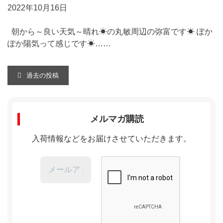
2022年10月16日
朝から～良い天気～晴れ☀の丸敏周辺の弥富です☀ ぽか
ぽか陽気って感じです☀……
投
過去の投稿
稿
ナ
メルマガ購読
ビ
入荷情報などをお届けさせていただきます。
ゲ
ー
シ
ョ
ン