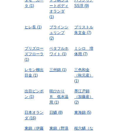
タモ カー
トラ柄ショ
パラクリア
９
(1)
ートボディ
SS浮
(9)
オランダ
(1)
ヒレ長
(1)
ブラインシ
ブリストル
ュリンプ
朱文金
(7)
(2)
プリズロー
ベタフルホ
ミシロ 増
ズフローラ
ワイト
(1)
体用
(7)
(1)
レモン柳出
三州錦
(1)
三色和金
目金
(1)
（秋元産）
(1)
出目ピンポ
咲ひかり
墨江戸錦
ン
(1)
Ｒ 低水温
（加藤産）
用
(1)
(2)
日本オラン
日鱗
(8)
東海錦
(5)
ダ
(16)
東錦（伊藤
東錦（野浪
桜六鱗（な