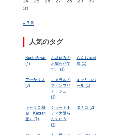
24
25
26
27
28
29
30
31
« 7月
人気のタグ
BactoPowre
お盆休みの
らんちゅ当
(4)
お知らせで
歳
(1)
す。
(1)
アナかリス
エメラルド
キャリコパ
(3)
フィンマリ
ール
(1)
アージュ
(1)
キャリコ和
ショートボ
タナゴ
(2)
金（Kazran
ディ大阪ら
産）
(1)
んちゅう
(1)