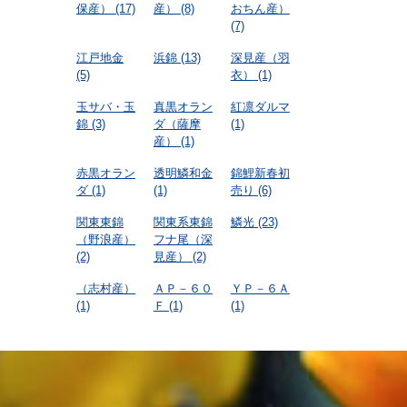
保産）
(17)
産）
(8)
おちん産）
(7)
江戸地金
浜錦
(13)
深見産（羽
(5)
衣）
(1)
玉サバ・玉
真黒オラン
紅凛ダルマ
錦
(3)
ダ（薩摩
(1)
産）
(1)
赤黒オラン
透明鱗和金
錦鯉新春初
ダ
(1)
(1)
売り
(6)
関東東錦
関東系東錦
鱗光
(23)
（野浪産）
フナ尾（深
(2)
見産）
(2)
（志村産）
ＡＰ－６０
ＹＰ－６Ａ
(1)
Ｆ
(1)
(1)