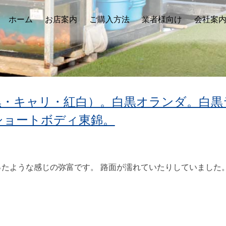
ホーム
お店案内
ご購入方法
業者様向け
会社案
黒・キャリ・紅白）。白黒オランダ。白黒
ショートボディ東錦。
たような感じの弥富です。 路面が濡れていたりしていました。