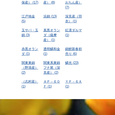
保産）
(17)
産）
(8)
おちん産）
(7)
江戸地金
浜錦
(13)
深見産（羽
(5)
衣）
(1)
玉サバ・玉
真黒オラン
紅凛ダルマ
錦
(3)
ダ（薩摩
(1)
産）
(1)
赤黒オラン
透明鱗和金
錦鯉新春初
ダ
(1)
(1)
売り
(6)
関東東錦
関東系東錦
鱗光
(23)
（野浪産）
フナ尾（深
(2)
見産）
(2)
（志村産）
ＡＰ－６０
ＹＰ－６Ａ
(1)
Ｆ
(1)
(1)