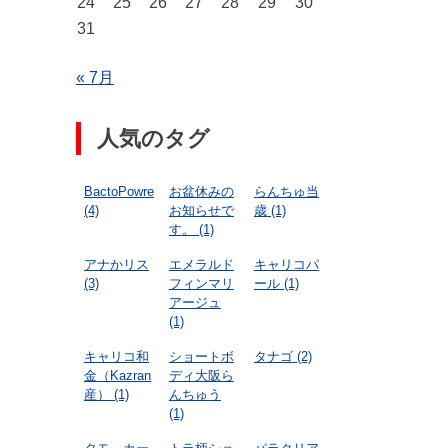
24
25
26
27
28
29
30
31
« 7月
人気のタグ
BactoPowre
お盆休みの
らんちゅ当
(4)
お知らせで
歳
(1)
す。
(1)
アナかリス
エメラルド
キャリコパ
(3)
フィンマリ
ール
(1)
アージュ
(1)
キャリコ和
ショートボ
タナゴ
(2)
金（Kazran
ディ大阪ら
産）
(1)
んちゅう
(1)