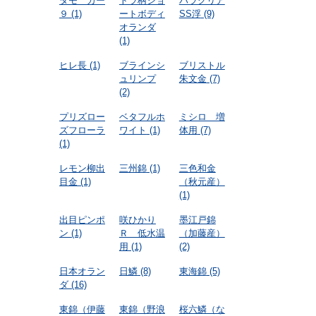
タモ カー
トラ柄ショ
パラクリア
９
(1)
ートボディ
SS浮
(9)
オランダ
(1)
ヒレ長
(1)
ブラインシ
ブリストル
ュリンプ
朱文金
(7)
(2)
プリズロー
ベタフルホ
ミシロ 増
ズフローラ
ワイト
(1)
体用
(7)
(1)
レモン柳出
三州錦
(1)
三色和金
目金
(1)
（秋元産）
(1)
出目ピンポ
咲ひかり
墨江戸錦
ン
(1)
Ｒ 低水温
（加藤産）
用
(1)
(2)
日本オラン
日鱗
(8)
東海錦
(5)
ダ
(16)
東錦（伊藤
東錦（野浪
桜六鱗（な