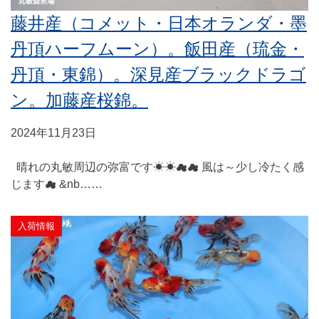
藤井産（コメット・日本オランダ・墨
丹頂ハーフムーン）。飯田産（琉金・
丹頂・東錦）。深見産ブラックドラゴ
ン。加藤産桜錦。
2024年11月23日
晴れの丸敏周辺の弥富です☀☀☁☁ 風は～少し冷たく感
じます☁ &nb……
入荷情報