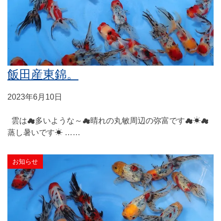
飯田産東錦。
2023年6月10日
雲は☁多いような～☁晴れの丸敏周辺の弥富です☁☀☁
蒸し暑いです☀ ……
お知らせ