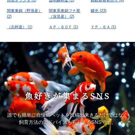
赤黒オランダ
(1)
透明鱗和金
(1)
錦鯉新春初売り
(6)
関東東錦（野浪産）
関東系東錦フナ尾
鱗光
(23)
(2)
（深見産）
(2)
（志村産）
(1)
ＡＰ－６０Ｆ
(1)
ＹＰ－６Ａ
(1)
魚好きが集まるSNS
誰でも簡単に自慢のペットを投稿出来きるだけではなく
飼育方法のアドバイスももらえるSNSです。