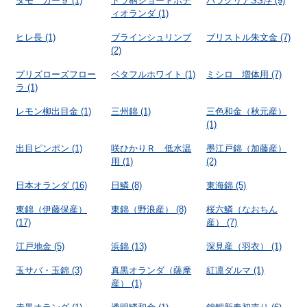
タモ カー９
(1)
トラ柄ショートボデ
パラクリアSS浮
(9)
ィオランダ
(1)
ヒレ長
(1)
ブラインシュリンプ
ブリストル朱文金
(7)
(2)
プリズローズフロー
ベタフルホワイト
(1)
ミシロ 増体用
(7)
ラ
(1)
レモン柳出目金
(1)
三州錦
(1)
三色和金（秋元産）
(1)
出目ピンポン
(1)
咲ひかりＲ 低水温
墨江戸錦（加藤産）
用
(1)
(2)
日本オランダ
(16)
日鱗
(8)
東海錦
(5)
東錦（伊藤保産）
東錦（野浪産）
(8)
桜六鱗（なおちん
(17)
産）
(7)
江戸地金
(5)
浜錦
(13)
深見産（羽衣）
(1)
玉サバ・玉錦
(3)
真黒オランダ（薩摩
紅凛ダルマ
(1)
産）
(1)