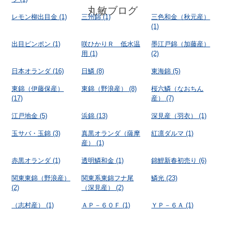
丸敏ブログ
レモン柳出目金
(1)
三州錦
(1)
三色和金（秋元産）
(1)
出目ピンポン
(1)
咲ひかりＲ 低水温
墨江戸錦（加藤産）
用
(1)
(2)
日本オランダ
(16)
日鱗
(8)
東海錦
(5)
東錦（伊藤保産）
東錦（野浪産）
(8)
桜六鱗（なおちん
(17)
産）
(7)
江戸地金
(5)
浜錦
(13)
深見産（羽衣）
(1)
玉サバ・玉錦
(3)
真黒オランダ（薩摩
紅凛ダルマ
(1)
産）
(1)
赤黒オランダ
(1)
透明鱗和金
(1)
錦鯉新春初売り
(6)
関東東錦（野浪産）
関東系東錦フナ尾
鱗光
(23)
(2)
（深見産）
(2)
（志村産）
(1)
ＡＰ－６０Ｆ
(1)
ＹＰ－６Ａ
(1)