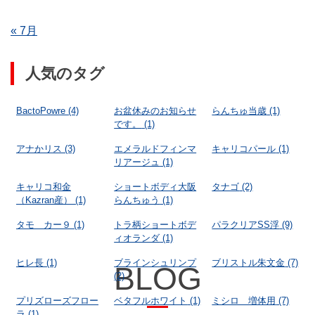
« 7月
人気のタグ
BactoPowre
(4)
お盆休みのお知らせ
らんちゅ当歳
(1)
です。
(1)
アナかリス
(3)
エメラルドフィンマ
キャリコパール
(1)
リアージュ
(1)
キャリコ和金
ショートボディ大阪
タナゴ
(2)
（Kazran産）
(1)
らんちゅう
(1)
タモ カー９
(1)
トラ柄ショートボデ
パラクリアSS浮
(9)
ィオランダ
(1)
ヒレ長
(1)
ブラインシュリンプ
ブリストル朱文金
(7)
BLOG
(2)
プリズローズフロー
ベタフルホワイト
(1)
ミシロ 増体用
(7)
ラ
(1)