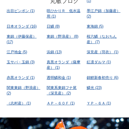
丸敏ブログ
(1)
出目ピンポン
(1)
咲ひかりＲ 低水温
墨江戸錦（加藤産）
用
(1)
(2)
日本オランダ
(16)
日鱗
(8)
東海錦
(5)
東錦（伊藤保産）
東錦（野浪産）
(8)
桜六鱗（なおちん
(17)
産）
(7)
江戸地金
(5)
浜錦
(13)
深見産（羽衣）
(1)
玉サバ・玉錦
(3)
真黒オランダ（薩摩
紅凛ダルマ
(1)
産）
(1)
赤黒オランダ
(1)
透明鱗和金
(1)
錦鯉新春初売り
(6)
関東東錦（野浪産）
関東系東錦フナ尾
鱗光
(23)
(2)
（深見産）
(2)
（志村産）
(1)
ＡＰ－６０Ｆ
(1)
ＹＰ－６Ａ
(1)