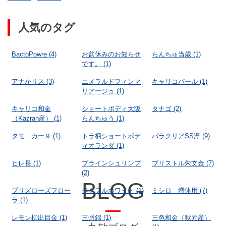
人気のタグ
BactoPowre
(4)
お盆休みのお知らせ
らんちゅ当歳
(1)
です。
(1)
アナかリス
(3)
エメラルドフィンマ
キャリコパール
(1)
リアージュ
(1)
キャリコ和金
ショートボディ大阪
タナゴ
(2)
（Kazran産）
(1)
らんちゅう
(1)
タモ カー９
(1)
トラ柄ショートボデ
パラクリアSS浮
(9)
ィオランダ
(1)
ヒレ長
(1)
ブラインシュリンプ
ブリストル朱文金
(7)
(2)
BLOG
プリズローズフロー
ベタフルホワイト
(1)
ミシロ 増体用
(7)
ラ
(1)
レモン柳出目金
(1)
三州錦
(1)
三色和金（秋元産）