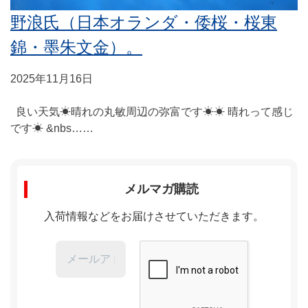
野浪氏（日本オランダ・倭桜・桜東
錦・墨朱文金）。
2025年11月16日
良い天気☀晴れの丸敏周辺の弥富です☀☀ 晴れって感じ
です☀ &nbs……
メルマガ購読
入荷情報などをお届けさせていただきます。