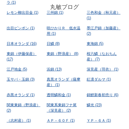
ラ
(1)
丸敏ブログ
レモン柳出目金
(1)
三州錦
(1)
三色和金（秋元産）
(1)
出目ピンポン
(1)
咲ひかりＲ 低水温
墨江戸錦（加藤産）
用
(1)
(2)
日本オランダ
(16)
日鱗
(8)
東海錦
(5)
東錦（伊藤保産）
東錦（野浪産）
(8)
桜六鱗（なおちん
(17)
産）
(7)
江戸地金
(5)
浜錦
(13)
深見産（羽衣）
(1)
玉サバ・玉錦
(3)
真黒オランダ（薩摩
紅凛ダルマ
(1)
産）
(1)
赤黒オランダ
(1)
透明鱗和金
(1)
錦鯉新春初売り
(6)
関東東錦（野浪産）
関東系東錦フナ尾
鱗光
(23)
(2)
（深見産）
(2)
（志村産）
(1)
ＡＰ－６０Ｆ
(1)
ＹＰ－６Ａ
(1)