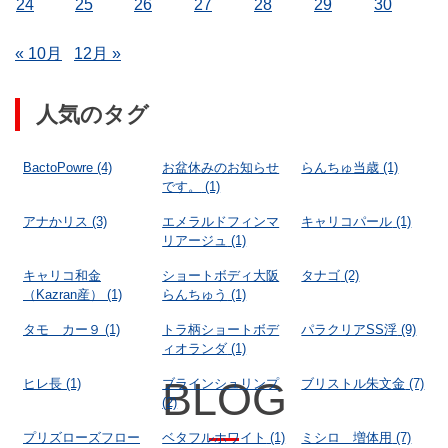
24
25
26
27
28
29
30
« 10月
12月 »
人気のタグ
BactoPowre
(4)
お盆休みのお知らせ
らんちゅ当歳
(1)
です。
(1)
アナかリス
(3)
エメラルドフィンマ
キャリコパール
(1)
リアージュ
(1)
キャリコ和金
ショートボディ大阪
タナゴ
(2)
（Kazran産）
(1)
らんちゅう
(1)
タモ カー９
(1)
トラ柄ショートボデ
パラクリアSS浮
(9)
ィオランダ
(1)
BLOG
ヒレ長
(1)
ブラインシュリンプ
ブリストル朱文金
(7)
(2)
プリズローズフロー
ベタフルホワイト
(1)
ミシロ 増体用
(7)