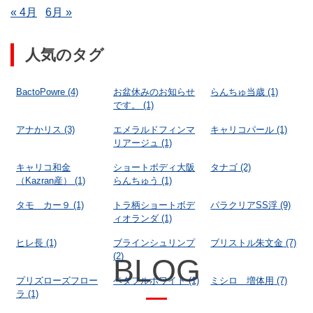
« 4月
6月 »
人気のタグ
BactoPowre
(4)
お盆休みのお知らせ
らんちゅ当歳
(1)
です。
(1)
アナかリス
(3)
エメラルドフィンマ
キャリコパール
(1)
リアージュ
(1)
キャリコ和金
ショートボディ大阪
タナゴ
(2)
（Kazran産）
(1)
らんちゅう
(1)
タモ カー９
(1)
トラ柄ショートボデ
パラクリアSS浮
(9)
ィオランダ
(1)
ヒレ長
(1)
ブラインシュリンプ
ブリストル朱文金
(7)
(2)
BLOG
プリズローズフロー
ベタフルホワイト
(1)
ミシロ 増体用
(7)
ラ
(1)