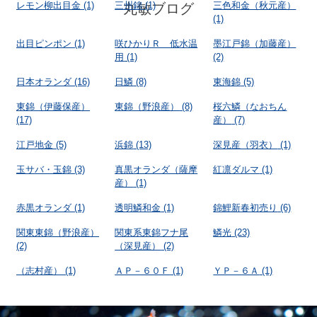
レモン柳出目金
(1)
三州錦
(1)
三色和金（秋元産）
丸敏ブログ
(1)
出目ピンポン
(1)
咲ひかりＲ 低水温
墨江戸錦（加藤産）
用
(1)
(2)
日本オランダ
(16)
日鱗
(8)
東海錦
(5)
東錦（伊藤保産）
東錦（野浪産）
(8)
桜六鱗（なおちん
(17)
産）
(7)
江戸地金
(5)
浜錦
(13)
深見産（羽衣）
(1)
玉サバ・玉錦
(3)
真黒オランダ（薩摩
紅凛ダルマ
(1)
産）
(1)
赤黒オランダ
(1)
透明鱗和金
(1)
錦鯉新春初売り
(6)
関東東錦（野浪産）
関東系東錦フナ尾
鱗光
(23)
(2)
（深見産）
(2)
（志村産）
(1)
ＡＰ－６０Ｆ
(1)
ＹＰ－６Ａ
(1)