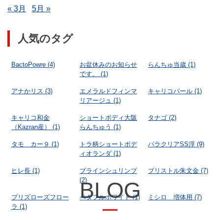
« 3月
5月 »
人気のタグ
BactoPowre
(4)
お盆休みのお知らせ
らんちゅ当歳
(1)
です。
(1)
アナかリス
(3)
エメラルドフィンマ
キャリコパール
(1)
リアージュ
(1)
キャリコ和金
ショートボディ大阪
タナゴ
(2)
（Kazran産）
(1)
らんちゅう
(1)
タモ カー９
(1)
トラ柄ショートボデ
パラクリアSS浮
(9)
ィオランダ
(1)
ヒレ長
(1)
ブラインシュリンプ
ブリストル朱文金
(7)
(2)
BLOG
プリズローズフロー
ベタフルホワイト
(1)
ミシロ 増体用
(7)
ラ
(1)