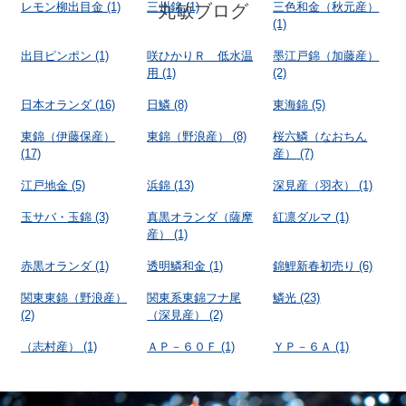
レモン柳出目金
(1)
三州錦
(1)
三色和金（秋元産）
丸敏ブログ
(1)
出目ピンポン
(1)
咲ひかりＲ 低水温
墨江戸錦（加藤産）
用
(1)
(2)
日本オランダ
(16)
日鱗
(8)
東海錦
(5)
東錦（伊藤保産）
東錦（野浪産）
(8)
桜六鱗（なおちん
(17)
産）
(7)
江戸地金
(5)
浜錦
(13)
深見産（羽衣）
(1)
玉サバ・玉錦
(3)
真黒オランダ（薩摩
紅凛ダルマ
(1)
産）
(1)
赤黒オランダ
(1)
透明鱗和金
(1)
錦鯉新春初売り
(6)
関東東錦（野浪産）
関東系東錦フナ尾
鱗光
(23)
(2)
（深見産）
(2)
（志村産）
(1)
ＡＰ－６０Ｆ
(1)
ＹＰ－６Ａ
(1)