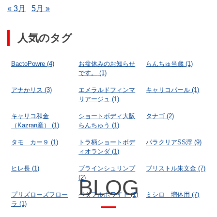
« 3月
5月 »
人気のタグ
BactoPowre
(4)
お盆休みのお知らせ
らんちゅ当歳
(1)
です。
(1)
アナかリス
(3)
エメラルドフィンマ
キャリコパール
(1)
リアージュ
(1)
キャリコ和金
ショートボディ大阪
タナゴ
(2)
（Kazran産）
(1)
らんちゅう
(1)
タモ カー９
(1)
トラ柄ショートボデ
パラクリアSS浮
(9)
ィオランダ
(1)
ヒレ長
(1)
ブラインシュリンプ
ブリストル朱文金
(7)
(2)
BLOG
プリズローズフロー
ベタフルホワイト
(1)
ミシロ 増体用
(7)
ラ
(1)