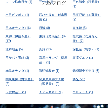
レモン柳出目金
(1)
三州錦
(1)
三色和金（秋元産）
丸敏ブログ
(1)
出目ピンポン
(1)
咲ひかりＲ 低水温
墨江戸錦（加藤産）
用
(1)
(2)
日本オランダ
(16)
日鱗
(8)
東海錦
(5)
東錦（伊藤保産）
東錦（野浪産）
(8)
桜六鱗（なおちん
(17)
産）
(7)
江戸地金
(5)
浜錦
(13)
深見産（羽衣）
(1)
玉サバ・玉錦
(3)
真黒オランダ（薩摩
紅凛ダルマ
(1)
産）
(1)
赤黒オランダ
(1)
透明鱗和金
(1)
錦鯉新春初売り
(6)
関東東錦（野浪産）
関東系東錦フナ尾
鱗光
(23)
(2)
（深見産）
(2)
（志村産）
(1)
ＡＰ－６０Ｆ
(1)
ＹＰ－６Ａ
(1)