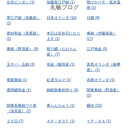
出目ピンポン
(1)
加藤産江戸錦
(1)
咲ひかりＲ 低水温
丸敏ブログ
用
(1)
墨江戸錦（加藤産）
日本オランダ
(16)
日鱗
(8)
(2)
更紗和金（長尾産）
本日は定休日になり
東錦（伊藤保産）
(1)
ます
(1)
(17)
東錦（野浪産）
(8)
桜六鱗（なおちん
江戸地金
(5)
産）
(7)
玉サバ・玉錦
(3)
琉金（飯田産
(1)
真黒オランダ（薩摩
産）
(1)
竜眼東錦
(1)
紅凛ダルマ
(1)
赤黒オランダ
(1)
透明鱗和金
(1)
錦鯉新春初売り
(6)
関東東錦（野浪産）
(2)
関東系東錦フナ尾
青らんちゅう
(1)
鱗光
(23)
（深見産）
(2)
２５日
(7)
ＡＰ－６０Ｆ
(1)
ＹＰ－６Ａ
(1)