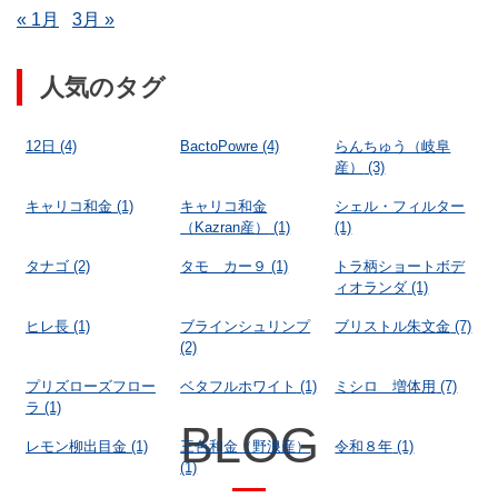
« 1月
3月 »
人気のタグ
12日
(4)
BactoPowre
(4)
らんちゅう（岐阜
産）
(3)
キャリコ和金
(1)
キャリコ和金
シェル・フィルター
（Kazran産）
(1)
(1)
タナゴ
(2)
タモ カー９
(1)
トラ柄ショートボデ
ィオランダ
(1)
ヒレ長
(1)
ブラインシュリンプ
ブリストル朱文金
(7)
(2)
プリズローズフロー
ベタフルホワイト
(1)
ミシロ 増体用
(7)
ラ
(1)
BLOG
レモン柳出目金
(1)
三色和金（野浪産）
令和８年
(1)
(1)