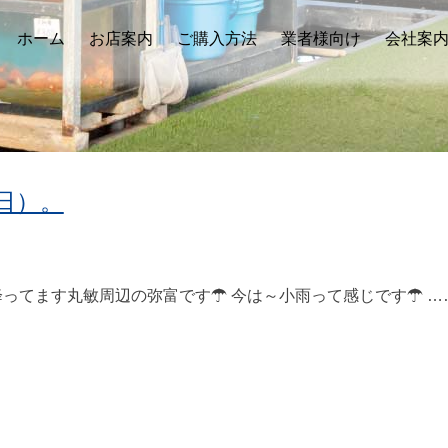
ホーム
お店案内
ご購入方法
業者様向け
会社案
日）。
ってます丸敏周辺の弥富です☂ 今は～小雨って感じです☂ …