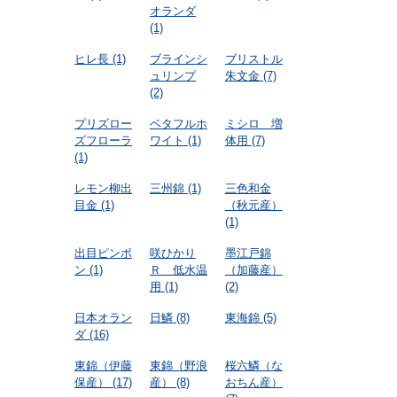
オランダ
(1)
ヒレ長
(1)
ブラインシ
ブリストル
ュリンプ
朱文金
(7)
(2)
プリズロー
ベタフルホ
ミシロ 増
ズフローラ
ワイト
(1)
体用
(7)
(1)
レモン柳出
三州錦
(1)
三色和金
目金
(1)
（秋元産）
(1)
出目ピンポ
咲ひかり
墨江戸錦
ン
(1)
Ｒ 低水温
（加藤産）
用
(1)
(2)
日本オラン
日鱗
(8)
東海錦
(5)
ダ
(16)
東錦（伊藤
東錦（野浪
桜六鱗（な
保産）
(17)
産）
(8)
おちん産）