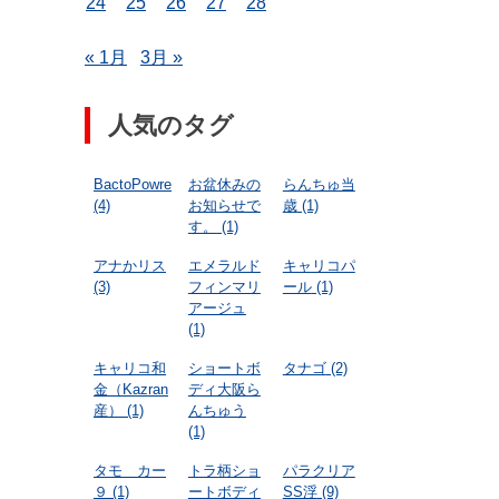
24
25
26
27
28
« 1月
3月 »
人気のタグ
BactoPowre
お盆休みの
らんちゅ当
(4)
お知らせで
歳
(1)
す。
(1)
アナかリス
エメラルド
キャリコパ
(3)
フィンマリ
ール
(1)
アージュ
(1)
キャリコ和
ショートボ
タナゴ
(2)
金（Kazran
ディ大阪ら
産）
(1)
んちゅう
(1)
タモ カー
トラ柄ショ
パラクリア
９
(1)
ートボディ
SS浮
(9)